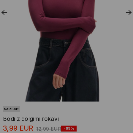
Sold Out
Bodi z dolgimi rokavi
3,99
EUR
12,99
EUR
-69%