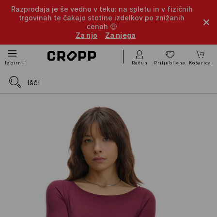
Razprodaja je še vedno v teku: na spletu in v fizičnih
trgovinah te čakajo stotine izdelkov po znižanih
cenah 🤑
Za njo
Za njega
Račun
Priljubljene
Košarica
Izbirnik