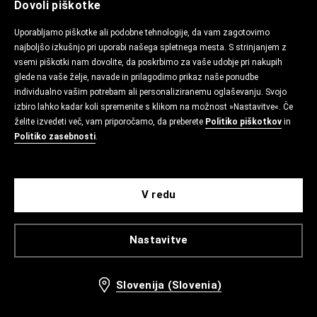
Dovoli piškotke
Uporabljamo piškotke ali podobne tehnologije, da vam zagotovimo
najboljšo izkušnjo pri uporabi našega spletnega mesta. S strinjanjem z
vsemi piškotki nam dovolite, da poskrbimo za vaše udobje pri nakupih
glede na vaše želje, navade in prilagodimo prikaz naše ponudbe
individualno vašim potrebam ali personaliziranemu oglaševanju. Svojo
izbiro lahko kadar koli spremenite s klikom na možnost »Nastavitve«. Če
želite izvedeti več, vam priporočamo, da preberete
Politiko piškotkov
in
Politiko zasebnosti
.
V redu
Nastavitve
Slovenija (Slovenia)