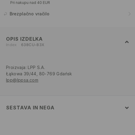
Pri nakupu nad 40 EUR
Brezplačno vračilo
OPIS IZDELKA
Index
638CU-83X
Proizvaja
:
LPP S.A.
Łąkowa 39/44, 80-769 Gdańsk
lpp@lppsa.com
SESTAVA IN NEGA
Glavni material
:
93% POLIAMID, 7% ELASTAN