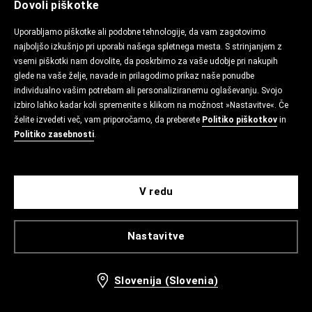
Dovoli piškotke
Uporabljamo piškotke ali podobne tehnologije, da vam zagotovimo
najboljšo izkušnjo pri uporabi našega spletnega mesta. S strinjanjem z
vsemi piškotki nam dovolite, da poskrbimo za vaše udobje pri nakupih
glede na vaše želje, navade in prilagodimo prikaz naše ponudbe
individualno vašim potrebam ali personaliziranemu oglaševanju. Svojo
izbiro lahko kadar koli spremenite s klikom na možnost »Nastavitve«. Če
želite izvedeti več, vam priporočamo, da preberete
Politiko piškotkov
in
Politiko zasebnosti
.
V redu
Nastavitve
Slovenija (Slovenia)