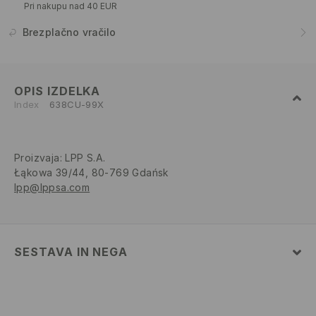
Pri nakupu nad 40 EUR
Brezplačno vračilo
OPIS IZDELKA
Index
638CU-99X
Proizvaja
:
LPP S.A.
Łąkowa 39/44, 80-769 Gdańsk
lpp@lppsa.com
SESTAVA IN NEGA
Glavni material
:
93% POLIAMID, 7% ELASTAN