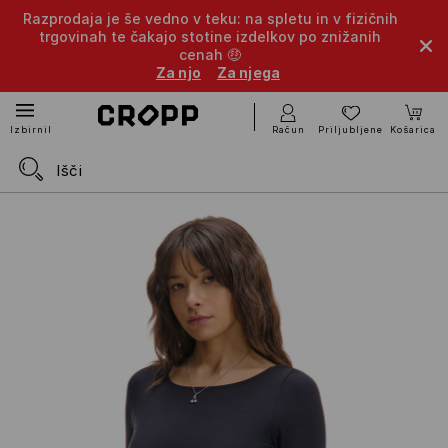
Razprodaja je še vedno v teku: na spletu in v fizičnih
trgovinah te čakajo stotine izdelkov po znižanih
cenah 🤑
Za njo
Za njega
Račun
Priljubljene
Košarica
Izbirnik