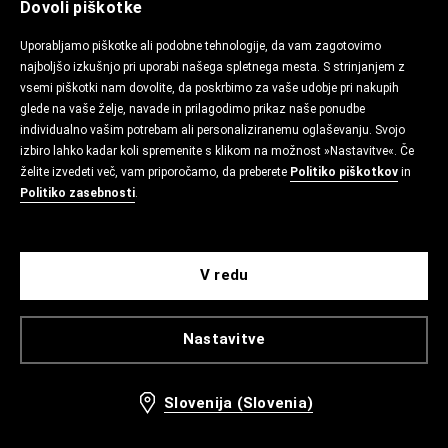
Dovoli piškotke
Uporabljamo piškotke ali podobne tehnologije, da vam zagotovimo
najboljšo izkušnjo pri uporabi našega spletnega mesta. S strinjanjem z
vsemi piškotki nam dovolite, da poskrbimo za vaše udobje pri nakupih
glede na vaše želje, navade in prilagodimo prikaz naše ponudbe
individualno vašim potrebam ali personaliziranemu oglaševanju. Svojo
izbiro lahko kadar koli spremenite s klikom na možnost »Nastavitve«. Če
želite izvedeti več, vam priporočamo, da preberete
Politiko piškotkov
in
Politiko zasebnosti
.
V redu
Nastavitve
Slovenija (Slovenia)