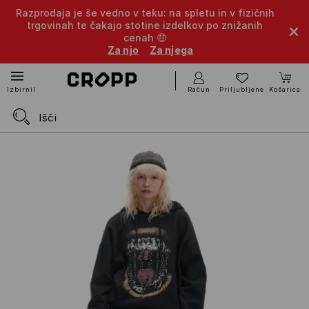
Razprodaja je še vedno v teku: na spletu in v fizičnih
trgovinah te čakajo stotine izdelkov po znižanih
cenah 🤑
Za njo
Za njega
Račun
Priljubljene
Košarica
Izbirnik