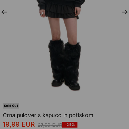
Sold Out
Črna pulover s kapuco in potiskom
19,99
EUR
27,99
EUR
-29%