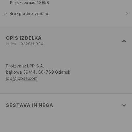
Pri nakupu nad 40 EUR
Brezplačno vračilo
OPIS IZDELKA
Index
022CU-99X
Proizvaja
:
LPP S.A.
Łąkowa 39/44, 80-769 Gdańsk
lpp@lppsa.com
SESTAVA IN NEGA
Glavni material
:
80% BOMBAŽ, 20% POLIESTER