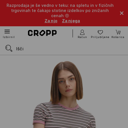
Razprodaja je še vedno v teku: na spletu in v fizičnih
trgovinah te čakajo stotine izdelkov po znižanih
cenah 🤑
Za njo
Za njega
Račun
Priljubljene
Košarica
Izbirnik