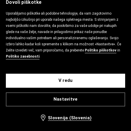
Dovoli piškotke
Uporabljamo piškotke ali podobne tehnologije, da vam zagotovimo
najboljšo izkušnjo pri uporabi našega spletnega mesta. S strinjanjem z
vsemi piškotki nam dovolite, da poskrbimo za vaše udobje pri nakupih
glede na vaše želje, navade in prilagodimo prikaz naše ponudbe
individualno vašim potrebam ali personaliziranemu oglaševanju. Svojo
izbiro lahko kadar koli spremenite s klikom na možnost »Nastavitve«. Če
želite izvedeti več, vam priporočamo, da preberete
Politiko piškotkov
in
Politiko zasebnosti
.
V redu
Nastavitve
Slovenija (Slovenia)