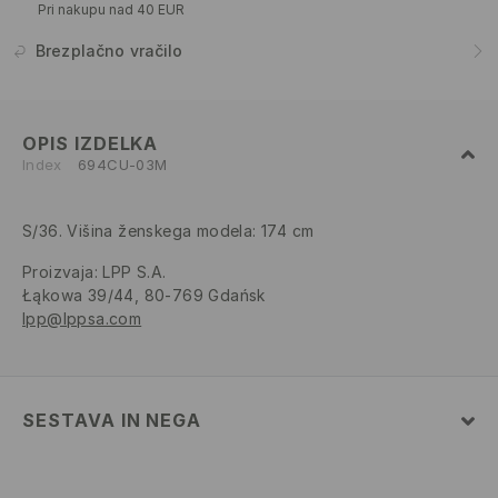
Pri nakupu nad 40 EUR
Brezplačno vračilo
OPIS IZDELKA
Index
694CU-03M
S/36. Višina ženskega modela: 174 cm
Proizvaja
:
LPP S.A.
Łąkowa 39/44, 80-769 Gdańsk
lpp@lppsa.com
SESTAVA IN NEGA