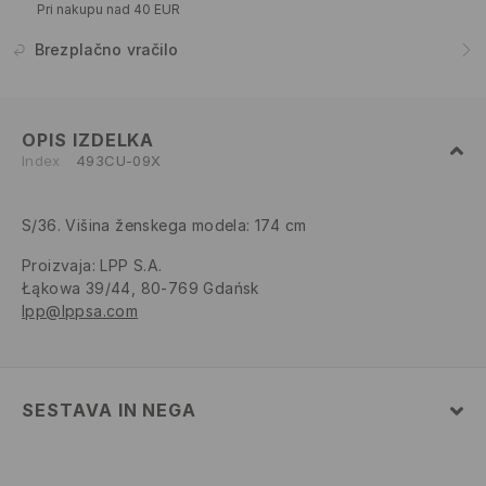
Pri nakupu nad 40 EUR
Brezplačno vračilo
OPIS IZDELKA
Index
493CU-09X
S/36. Višina ženskega modela: 174 cm
Proizvaja
:
LPP S.A.
Łąkowa 39/44, 80-769 Gdańsk
lpp@lppsa.com
SESTAVA IN NEGA
57% BOMBAŽ, 38% POLIESTER, 5% ELASTAN