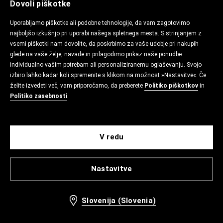
Dovoli piškotke
Uporabljamo piškotke ali podobne tehnologije, da vam zagotovimo
najboljšo izkušnjo pri uporabi našega spletnega mesta. S strinjanjem z
vsemi piškotki nam dovolite, da poskrbimo za vaše udobje pri nakupih
glede na vaše želje, navade in prilagodimo prikaz naše ponudbe
individualno vašim potrebam ali personaliziranemu oglaševanju. Svojo
izbiro lahko kadar koli spremenite s klikom na možnost »Nastavitve«. Če
želite izvedeti več, vam priporočamo, da preberete
Politiko piškotkov
in
Politiko zasebnosti
.
V redu
Nastavitve
Slovenija (Slovenia)