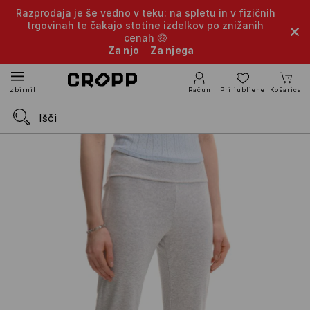
Razprodaja je še vedno v teku: na spletu in v fizičnih
trgovinah te čakajo stotine izdelkov po znižanih
cenah 🤑
Za njo
Za njega
Račun
Priljubljene
Košarica
Izbirnik