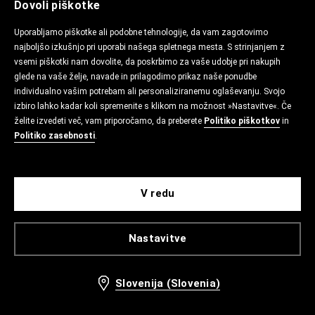
Dovoli piškotke
Uporabljamo piškotke ali podobne tehnologije, da vam zagotovimo
najboljšo izkušnjo pri uporabi našega spletnega mesta. S strinjanjem z
vsemi piškotki nam dovolite, da poskrbimo za vaše udobje pri nakupih
glede na vaše želje, navade in prilagodimo prikaz naše ponudbe
individualno vašim potrebam ali personaliziranemu oglaševanju. Svojo
izbiro lahko kadar koli spremenite s klikom na možnost »Nastavitve«. Če
želite izvedeti več, vam priporočamo, da preberete
Politiko piškotkov
in
Politiko zasebnosti
.
V redu
Nastavitve
Slovenija (Slovenia)