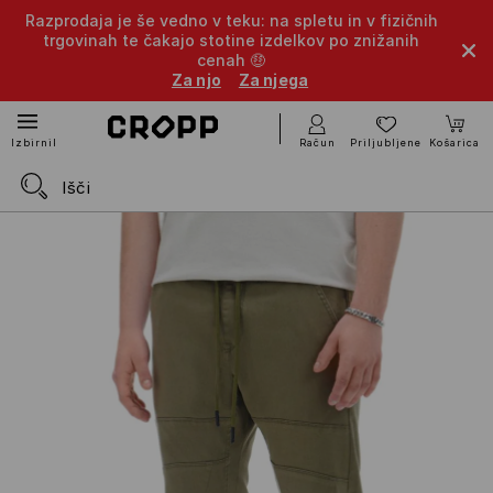
Razprodaja je še vedno v teku: na spletu in v fizičnih
trgovinah te čakajo stotine izdelkov po znižanih
cenah 🤑
Za njo
Za njega
Račun
Priljubljene
Košarica
Izbirnik