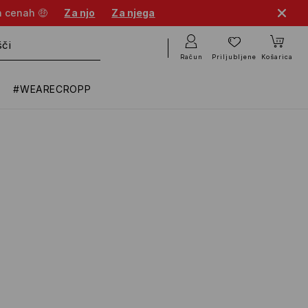
h cenah 🤑
Za njo
Za njega
Račun
Priljubljene
Košarica
#WEARECROPP