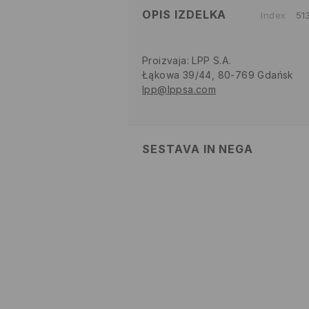
OPIS IZDELKA
Index
51
Proizvaja
:
LPP S.A.
Łąkowa 39/44, 80-769 Gdańsk
lpp@lppsa.com
SESTAVA IN NEGA
Glavni material
:
100% BOMBAŽ
NE UPORABLJAJTE BELILA
NE SUŠITE V SUŠILNEM ST
NE LIKAJTE