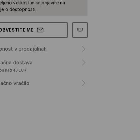
eljeno velikost in se prijavite na
je o dostopnosti.
OBVESTITE ME
nost v prodajalnah
lačna dostava
upu nad 40 EUR
ačno vračilo