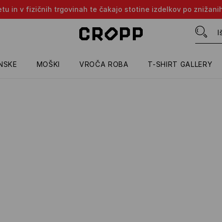
tu in v fizičnih trgovinah te čakajo stotine izdelkov po znižani
NSKE
MOŠKI
VROČA ROBA
T-SHIRT GALLERY