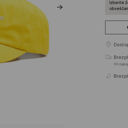
Izberite ž
obveščan
Dostop
Brezp
Pri nak
Brezpl