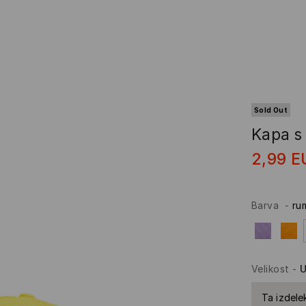
Sold Out
Kapa s 
2,99
E
Barva
-
ru
Velikost
-
U
Ta izdelek