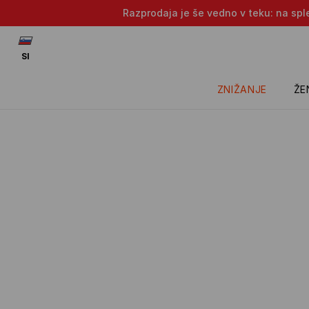
Razprodaja je še vedno v teku: na sple
SI
ZNIŽANJE
ŽE