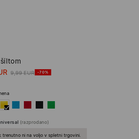
šiltom
UR
9,99
EUR
-70%
mena
niversal
(razprodano)
 trenutno ni na voljo v spletni trgovini.