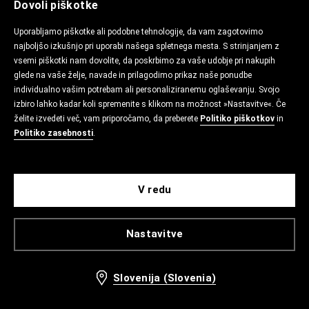
Dovoli piškotke
Uporabljamo piškotke ali podobne tehnologije, da vam zagotovimo
najboljšo izkušnjo pri uporabi našega spletnega mesta. S strinjanjem z
vsemi piškotki nam dovolite, da poskrbimo za vaše udobje pri nakupih
glede na vaše želje, navade in prilagodimo prikaz naše ponudbe
individualno vašim potrebam ali personaliziranemu oglaševanju. Svojo
izbiro lahko kadar koli spremenite s klikom na možnost »Nastavitve«. Če
želite izvedeti več, vam priporočamo, da preberete
Politiko piškotkov
in
Politiko zasebnosti
.
V redu
Nastavitve
Slovenija (Slovenia)