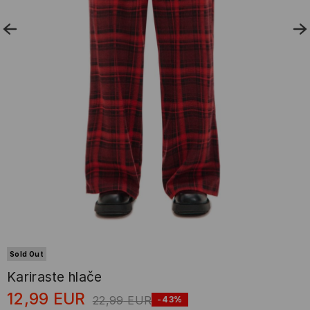
Sold Out
Kariraste hlače
12,99
EUR
22,99
EUR
-43%