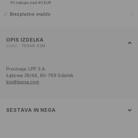
Pri nakupu nad 40 EUR
Brezplačno vračilo
OPIS IZDELKA
Index
705AR-33M
Proizvaja
:
LPP S.A.
Łąkowa 39/44, 80-769 Gdańsk
lpp@lppsa.com
SESTAVA IN NEGA
62% POLIESTER, 35% VISKOZA, 3% ELASTAN