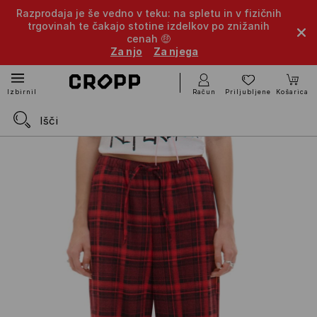
Razprodaja je še vedno v teku: na spletu in v fizičnih
trgovinah te čakajo stotine izdelkov po znižanih
cenah 🤑
Za njo
Za njega
Račun
Priljubljene
Košarica
Izbirnik