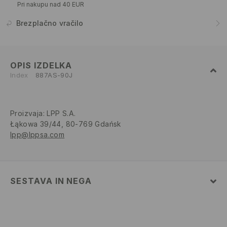
Pri nakupu nad 40 EUR
Brezplačno vračilo
OPIS IZDELKA
Index
887AS-90J
Proizvaja
:
LPP S.A.
Łąkowa 39/44, 80-769 Gdańsk
lpp@lppsa.com
SESTAVA IN NEGA
100% BOMBAŽ