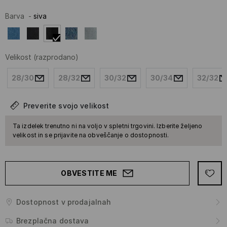
Barva
-
siva
Velikost
(razprodano)
28/30
28/32
30/32
30/34
32/32
Preverite svojo velikost
Ta izdelek trenutno ni na voljo v spletni trgovini. Izberite željeno
velikost in se prijavite na obveščanje o dostopnosti.
OBVESTITE ME
Dostopnost v prodajalnah
Brezplačna dostava