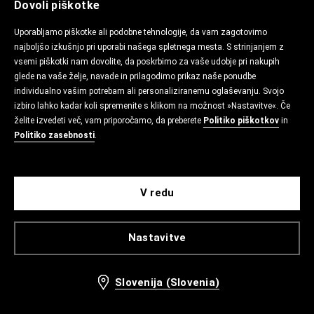
Dovoli piškotke
Uporabljamo piškotke ali podobne tehnologije, da vam zagotovimo
najboljšo izkušnjo pri uporabi našega spletnega mesta. S strinjanjem z
vsemi piškotki nam dovolite, da poskrbimo za vaše udobje pri nakupih
glede na vaše želje, navade in prilagodimo prikaz naše ponudbe
individualno vašim potrebam ali personaliziranemu oglaševanju. Svojo
izbiro lahko kadar koli spremenite s klikom na možnost »Nastavitve«. Če
želite izvedeti več, vam priporočamo, da preberete
Politiko piškotkov
in
Politiko zasebnosti
.
V redu
Nastavitve
Slovenija (Slovenia)