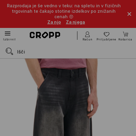
Razprodaja je še vedno v teku: na spletu in v fizičnih
trgovinah te čakajo stotine izdelkov po znižanih
cenah 🤑
Za njo
Za njega
Račun
Priljubljene
Košarica
Izbirnik