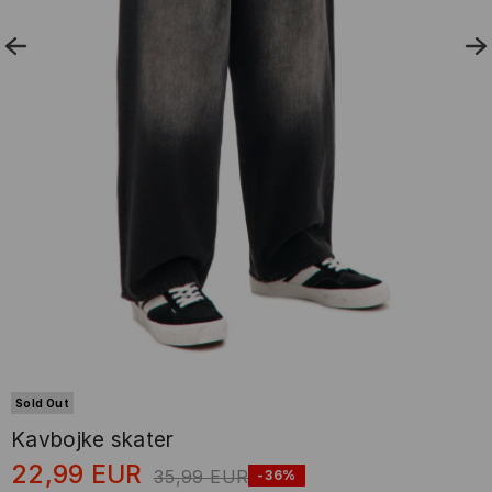
Sold Out
Kavbojke skater
22,99
EUR
35,99
EUR
-36%