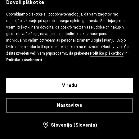
Dovoli piškotke
Uporabljamo piškotke ali podobne tehnologije, da vam zagotovimo
najboljšo izkušnjo pri uporabi našega spletnega mesta. S strinjanjem z
vsemi piškotki nam dovolite, da poskrbimo za vaše udobje pri nakupih
glede na vaše želje, navade in prilagodimo prikaz naše ponudbe
individualno vašim potrebam ali personaliziranemu oglaševanju. Svojo
izbiro lahko kadar koli spremenite s klikom na možnost »Nastavitve«. Če
želite izvedeti več, vam priporočamo, da preberete
Politiko piškotkov
in
Politiko zasebnosti
.
V redu
Nastavitve
Slovenija (Slovenia)