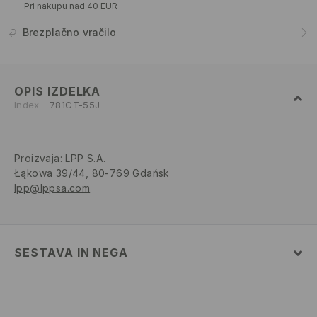
Pri nakupu nad 40 EUR
Brezplačno vračilo
OPIS IZDELKA
Index
781CT-55J
Proizvaja
:
LPP S.A.
Łąkowa 39/44, 80-769 Gdańsk
lpp@lppsa.com
SESTAVA IN NEGA
100% BOMBAŽ