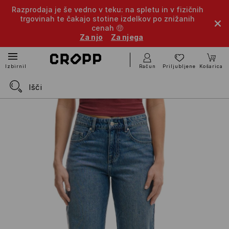
Razprodaja je še vedno v teku: na spletu in v fizičnih
trgovinah te čakajo stotine izdelkov po znižanih
cenah 🤑
Za njo
Za njega
Račun
Priljubljene
Košarica
Izbirnik