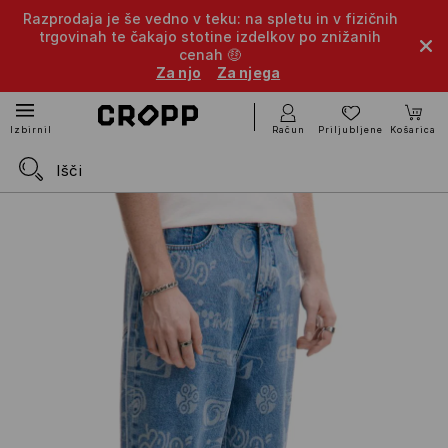
Razprodaja je še vedno v teku: na spletu in v fizičnih
trgovinah te čakajo stotine izdelkov po znižanih
cenah 🤑
Za njo
Za njega
Račun
Priljubljene
Košarica
Izbirnik