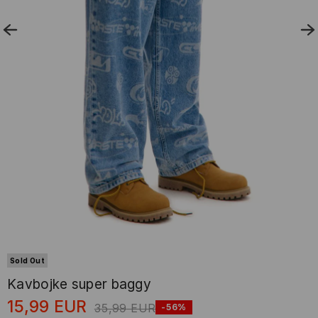
Sold Out
Kavbojke super baggy
15,99
EUR
35,99
EUR
-56%