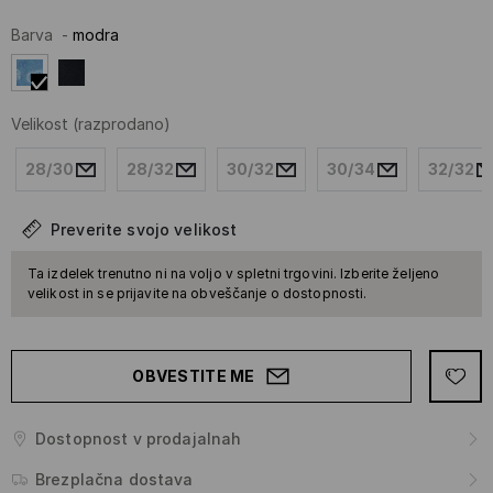
Barva
-
modra
Velikost
(razprodano)
28/30
28/32
30/32
30/34
32/32
Preverite svojo velikost
Ta izdelek trenutno ni na voljo v spletni trgovini. Izberite željeno
velikost in se prijavite na obveščanje o dostopnosti.
OBVESTITE ME
Dostopnost v prodajalnah
Brezplačna dostava