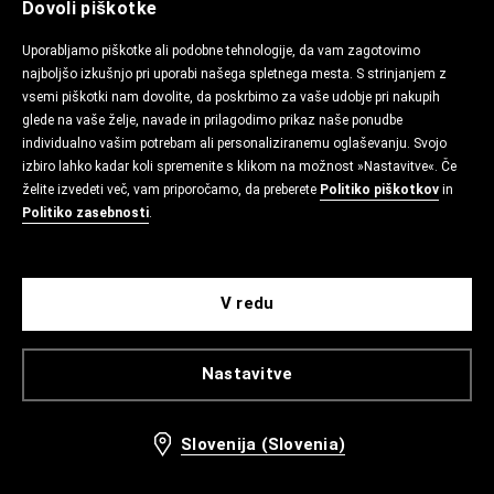
Dovoli piškotke
Uporabljamo piškotke ali podobne tehnologije, da vam zagotovimo
najboljšo izkušnjo pri uporabi našega spletnega mesta. S strinjanjem z
vsemi piškotki nam dovolite, da poskrbimo za vaše udobje pri nakupih
glede na vaše želje, navade in prilagodimo prikaz naše ponudbe
individualno vašim potrebam ali personaliziranemu oglaševanju. Svojo
izbiro lahko kadar koli spremenite s klikom na možnost »Nastavitve«. Če
želite izvedeti več, vam priporočamo, da preberete
Politiko piškotkov
in
Politiko zasebnosti
.
V redu
Nastavitve
Slovenija (Slovenia)