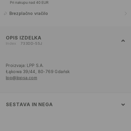
Pri nakupu nad 40 EUR
Brezplačno vračilo
OPIS IZDELKA
Index
733DD-55J
Proizvaja
:
LPP S.A.
Łąkowa 39/44, 80-769 Gdańsk
lpp@lppsa.com
SESTAVA IN NEGA
Glavni material
:
100% BOMBAŽ