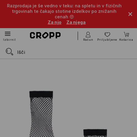
Razprodaja je še vedno v teku: na spletu in v fizičnih
trgovinah te čakajo stotine izdelkov po znižanih
cenah 🤑
Za njo
Za njega
Račun
Priljubljene
Košarica
Izbirnik