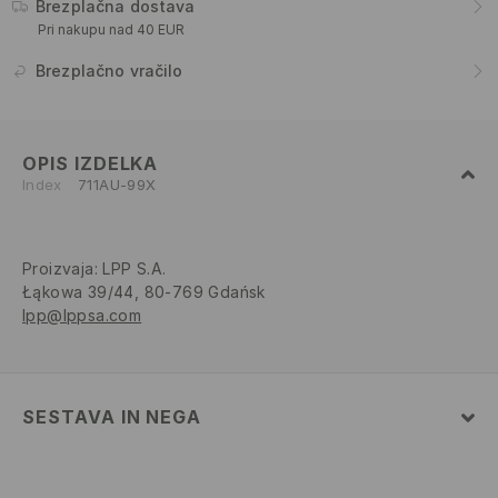
Brezplačna dostava
Pri nakupu nad 40 EUR
Brezplačno vračilo
OPIS IZDELKA
Index
711AU-99X
Proizvaja
:
LPP S.A.
Łąkowa 39/44, 80-769 Gdańsk
lpp@lppsa.com
SESTAVA IN NEGA