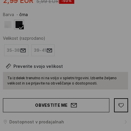
2,99
EUR
5,99
EUR
-50%
Barva
-
črna
Velikost
(razprodano)
35-38
39-41
Preverite svojo velikost
Ta izdelek trenutno ni na voljo v spletni trgovini. Izberite željeno
velikost in se prijavite na obveščanje o dostopnosti.
OBVESTITE ME
Dostopnost v prodajalnah