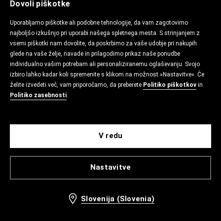
Dovoli piškotke
Uporabljamo piškotke ali podobne tehnologije, da vam zagotovimo
najboljšo izkušnjo pri uporabi našega spletnega mesta. S strinjanjem z
vsemi piškotki nam dovolite, da poskrbimo za vaše udobje pri nakupih
glede na vaše želje, navade in prilagodimo prikaz naše ponudbe
individualno vašim potrebam ali personaliziranemu oglaševanju. Svojo
izbiro lahko kadar koli spremenite s klikom na možnost »Nastavitve«. Če
želite izvedeti več, vam priporočamo, da preberete
Politiko piškotkov
in
Politiko zasebnosti
.
V redu
Nastavitve
Slovenija (Slovenia)