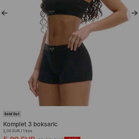
Sold Out
Komplet 3 boksaric
2,00 EUR
/
1 kos