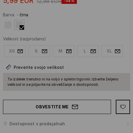
5,99
EUR
12,99
EUR
-54%
Barva
-
črna
Velikost
(razprodano)
XS
S
M
L
XL
Preverite svojo velikost
Ta izdelek trenutno ni na voljo v spletni trgovini. Izberite željeno
velikost in se prijavite na obveščanje o dostopnosti.
OBVESTITE ME
Dostopnost v prodajalnah