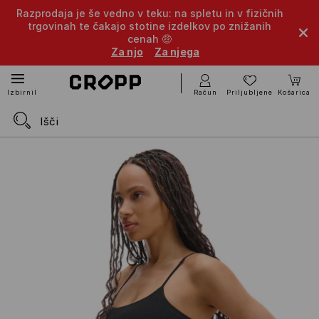
Razprodaja je še vedno v teku: na spletu in v fizičnih
trgovinah te čakajo stotine izdelkov po znižanih
cenah 🤑
Za njo
Za njega
Račun
Priljubljene
Košarica
Izbirnik