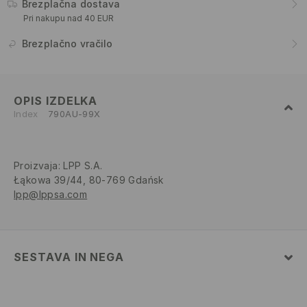
Brezplačna dostava
Pri nakupu nad 40 EUR
Brezplačno vračilo
OPIS IZDELKA
Index
790AU-99X
Proizvaja
:
LPP S.A.
Łąkowa 39/44, 80-769 Gdańsk
lpp@lppsa.com
SESTAVA IN NEGA