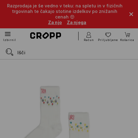
Razprodaja je še vedno v teku: na spletu in v fizičnih
trgovinah te čakajo stotine izdelkov po znižanih
cenah 🤑
Za njo
Za njega
Račun
Priljubljene
Košarica
Izbirnik