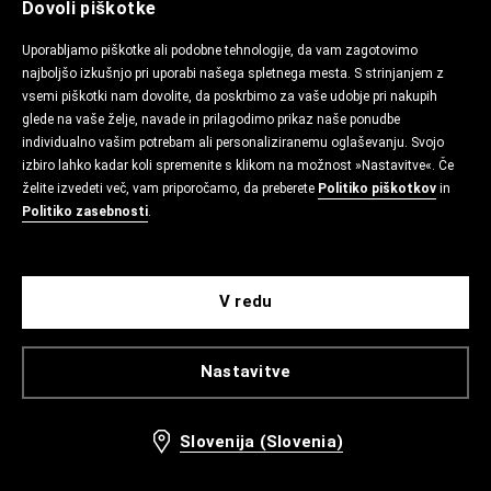
Dovoli piškotke
Uporabljamo piškotke ali podobne tehnologije, da vam zagotovimo
najboljšo izkušnjo pri uporabi našega spletnega mesta. S strinjanjem z
vsemi piškotki nam dovolite, da poskrbimo za vaše udobje pri nakupih
glede na vaše želje, navade in prilagodimo prikaz naše ponudbe
individualno vašim potrebam ali personaliziranemu oglaševanju. Svojo
izbiro lahko kadar koli spremenite s klikom na možnost »Nastavitve«. Če
želite izvedeti več, vam priporočamo, da preberete
Politiko piškotkov
in
Politiko zasebnosti
.
V redu
Nastavitve
Slovenija (Slovenia)