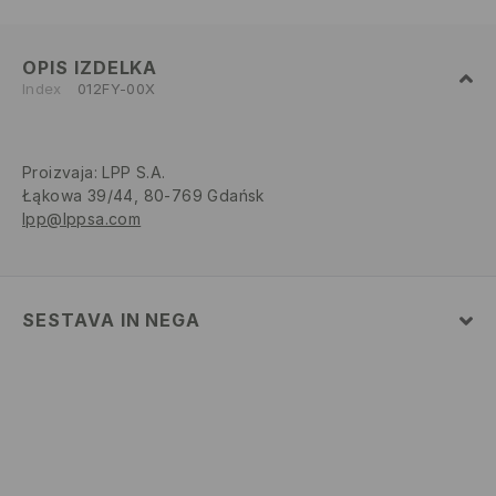
OPIS IZDELKA
Index
012FY-00X
Proizvaja
:
LPP S.A.
Łąkowa 39/44, 80-769 Gdańsk
lpp@lppsa.com
SESTAVA IN NEGA
75% BOMBAŽ, 22% POLIESTER, 3% ELASTAN