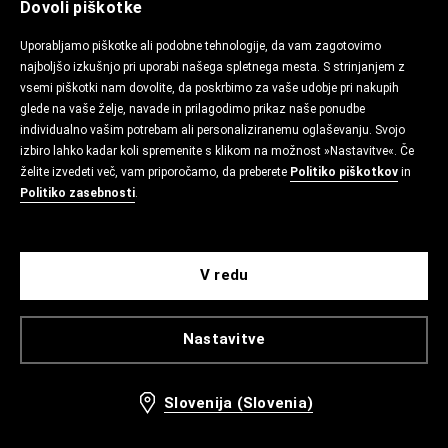
Dovoli piškotke
Uporabljamo piškotke ali podobne tehnologije, da vam zagotovimo
najboljšo izkušnjo pri uporabi našega spletnega mesta. S strinjanjem z
vsemi piškotki nam dovolite, da poskrbimo za vaše udobje pri nakupih
glede na vaše želje, navade in prilagodimo prikaz naše ponudbe
individualno vašim potrebam ali personaliziranemu oglaševanju. Svojo
izbiro lahko kadar koli spremenite s klikom na možnost »Nastavitve«. Če
želite izvedeti več, vam priporočamo, da preberete
Politiko piškotkov
in
Politiko zasebnosti
.
V redu
Nastavitve
Slovenija (Slovenia)