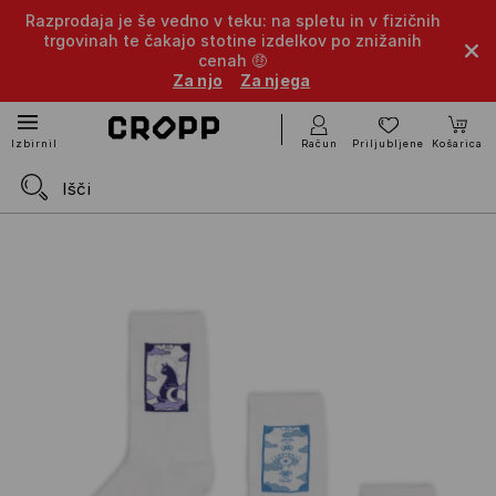
Razprodaja je še vedno v teku: na spletu in v fizičnih
trgovinah te čakajo stotine izdelkov po znižanih
cenah 🤑
Za njo
Za njega
Račun
Priljubljene
Košarica
Izbirnik