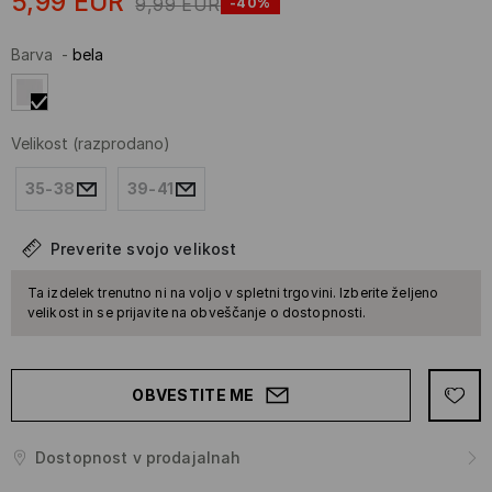
5,99
EUR
9,99
EUR
-40%
Barva
-
bela
Velikost
(razprodano)
35-38
39-41
Preverite svojo velikost
Ta izdelek trenutno ni na voljo v spletni trgovini. Izberite željeno
velikost in se prijavite na obveščanje o dostopnosti.
OBVESTITE ME
Dostopnost v prodajalnah