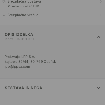
Brezplačna dostava
Pri nakupu nad 40 EUR
Brezplačno vračilo
OPIS IZDELKA
Index
756DC-00X
Proizvaja
:
LPP S.A.
Łąkowa 39/44, 80-769 Gdańsk
lpp@lppsa.com
SESTAVA IN NEGA