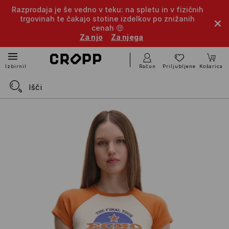
Razprodaja je še vedno v teku: na spletu in v fizičnih
trgovinah te čakajo stotine izdelkov po znižanih
cenah 🤑
Za njo
Za njega
Račun
Priljubljene
Košarica
Izbirnik