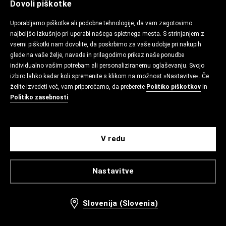
Dovoli piškotke
Uporabljamo piškotke ali podobne tehnologije, da vam zagotovimo
najboljšo izkušnjo pri uporabi našega spletnega mesta. S strinjanjem z
vsemi piškotki nam dovolite, da poskrbimo za vaše udobje pri nakupih
glede na vaše želje, navade in prilagodimo prikaz naše ponudbe
individualno vašim potrebam ali personaliziranemu oglaševanju. Svojo
izbiro lahko kadar koli spremenite s klikom na možnost »Nastavitve«. Če
želite izvedeti več, vam priporočamo, da preberete
Politiko piškotkov
in
Politiko zasebnosti
.
V redu
Nastavitve
Slovenija (Slovenia)