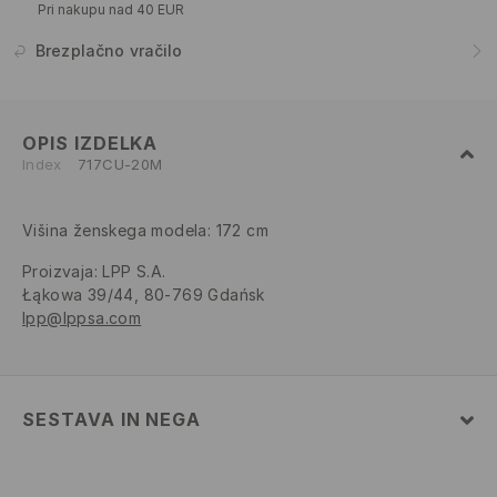
Pri nakupu nad 40 EUR
Brezplačno vračilo
OPIS IZDELKA
Index
717CU-20M
Višina ženskega modela: 172 cm
Proizvaja
:
LPP S.A.
Łąkowa 39/44, 80-769 Gdańsk
lpp@lppsa.com
SESTAVA IN NEGA