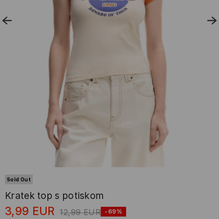
Sold Out
Kratek top s potiskom
3,99
EUR
12,99
EUR
-69%