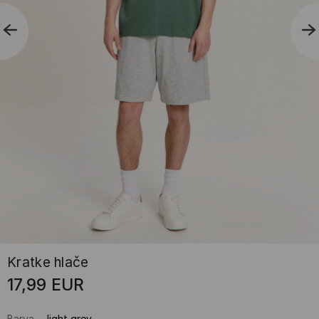
Kratke hlače
17,99
EUR
Barva
-
light grey