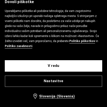
Dovoli piškotke
Uporabljamo piškotke ali podobne tehnologije, da vam zagotovimo
najboljšo izkušnjo pri uporabi našega spletnega mesta. S strinjanjem z
vsemi piškotki nam dovolite, da poskrbimo za vaše udobje pri nakupih
glede na vaše želje, navade in prilagodimo prikaz naše ponudbe
individualno vašim potrebam ali personaliziranemu oglaševanju. Svojo
izbiro lahko kadar koli spremenite s klikom na možnost »Nastavitve«. Če
želite izvedeti več, vam priporočamo, da preberete
Politiko piškotkov
in
Politiko zasebnosti
.
V redu
Nastavitve
Slovenija (Slovenia)