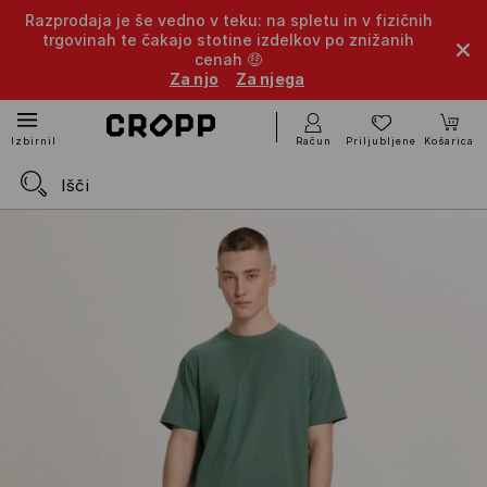
Razprodaja je še vedno v teku: na spletu in v fizičnih
trgovinah te čakajo stotine izdelkov po znižanih
cenah 🤑
Za njo
Za njega
Račun
Priljubljene
Košarica
Izbirnik