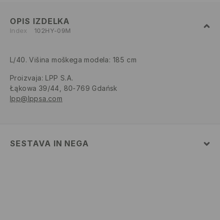
OPIS IZDELKA
Index
102HY-09M
L/40. Višina moškega modela: 185 cm
Proizvaja
:
LPP S.A.
Łąkowa 39/44, 80-769 Gdańsk
lpp@lppsa.com
SESTAVA IN NEGA
52% BOMBAŽ, 48% POLIESTER