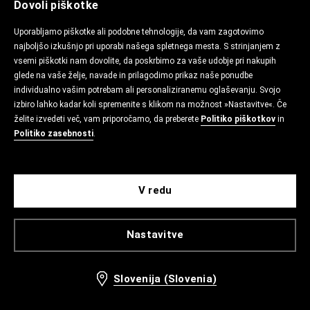
Dovoli piškotke
Uporabljamo piškotke ali podobne tehnologije, da vam zagotovimo
najboljšo izkušnjo pri uporabi našega spletnega mesta. S strinjanjem z
vsemi piškotki nam dovolite, da poskrbimo za vaše udobje pri nakupih
glede na vaše želje, navade in prilagodimo prikaz naše ponudbe
individualno vašim potrebam ali personaliziranemu oglaševanju. Svojo
izbiro lahko kadar koli spremenite s klikom na možnost »Nastavitve«. Če
želite izvedeti več, vam priporočamo, da preberete
Politiko piškotkov
in
Politiko zasebnosti
.
V redu
Nastavitve
Slovenija (Slovenia)