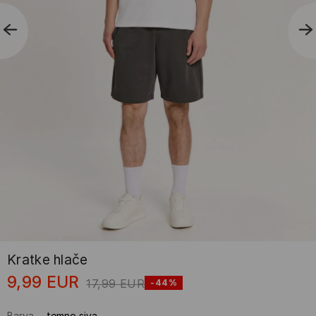
Kratke hlače
9,99
EUR
17,99
EUR
-44%
Barva
-
temno siva