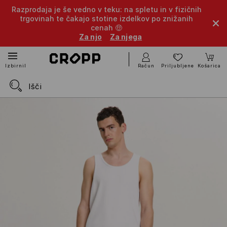
Razprodaja je še vedno v teku: na spletu in v fizičnih
trgovinah te čakajo stotine izdelkov po znižanih
cenah 🤑
Za njo
Za njega
Račun
Priljubljene
Košarica
Izbirnik