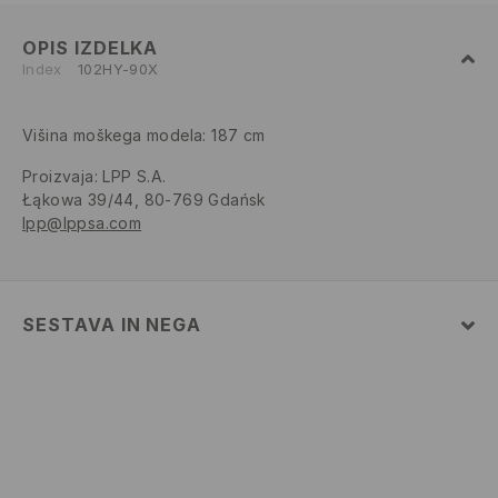
OPIS IZDELKA
Index
102HY-90X
Višina moškega modela: 187 cm
Proizvaja
:
LPP S.A.
Łąkowa 39/44, 80-769 Gdańsk
lpp@lppsa.com
SESTAVA IN NEGA
52% BOMBAŽ, 48% POLIESTER