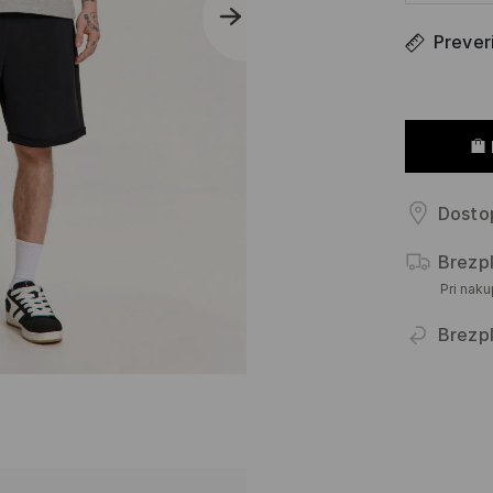
Prever
Dostop
Brezp
Pri nak
Brezpl