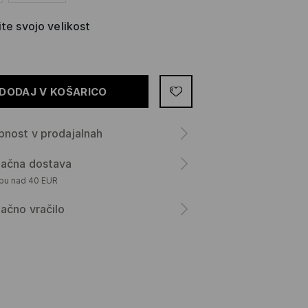
ite svojo velikost
DODAJ V KOŠARICO
nost v prodajalnah
lačna dostava
upu nad 40 EUR
ačno vračilo