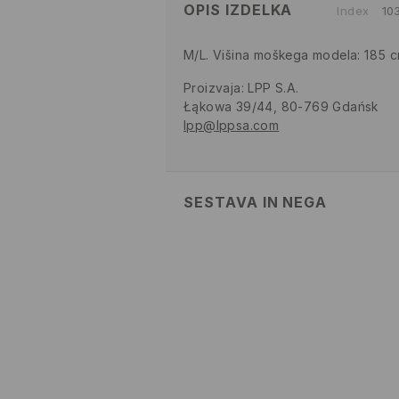
OPIS IZDELKA
Index
10
M/L. Višina moškega modela: 185 
Proizvaja
:
LPP S.A.
Łąkowa 39/44, 80-769 Gdańsk
lpp@lppsa.com
SESTAVA IN NEGA
52% BOMBAŽ, 48% POLIESTER