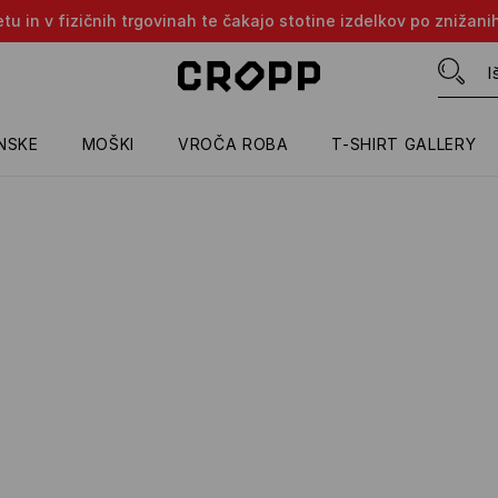
tu in v fizičnih trgovinah te čakajo stotine izdelkov po znižani
NSKE
MOŠKI
VROČA ROBA
T-SHIRT GALLERY