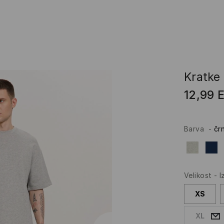
Kratke
12,99
Barva
-
čr
Velikost
-
I
XS
XL