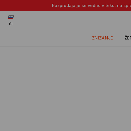
Razprodaja je še vedno v teku: na sple
SI
ZNIŽANJE
ŽE