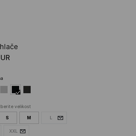
 hlače
EUR
na
zberite velikost
S
M
L
XXL