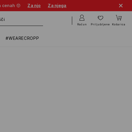
h cenah 🤑
Za njo
Za njega
Račun
Priljubljene
Košarica
#WEARECROPP