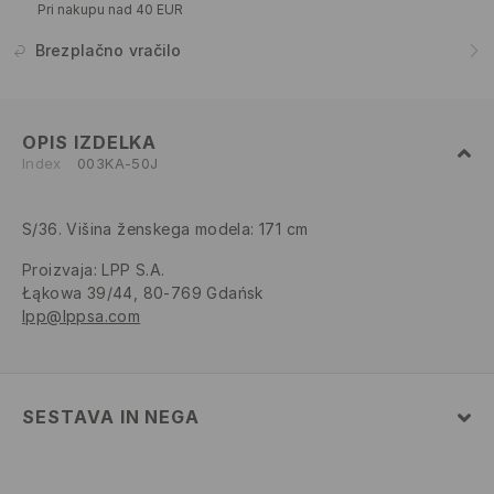
Pri nakupu nad 40 EUR
Brezplačno vračilo
OPIS IZDELKA
Index
003KA-50J
S/36. Višina ženskega modela: 171 cm
Proizvaja
:
LPP S.A.
Łąkowa 39/44, 80-769 Gdańsk
lpp@lppsa.com
SESTAVA IN NEGA
100% BOMBAŽ