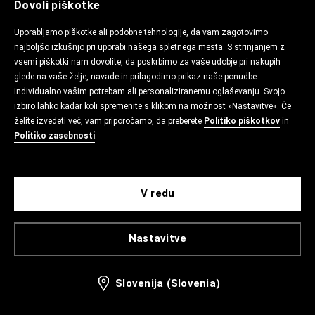
Dovoli piškotke
Uporabljamo piškotke ali podobne tehnologije, da vam zagotovimo
najboljšo izkušnjo pri uporabi našega spletnega mesta. S strinjanjem z
vsemi piškotki nam dovolite, da poskrbimo za vaše udobje pri nakupih
glede na vaše želje, navade in prilagodimo prikaz naše ponudbe
individualno vašim potrebam ali personaliziranemu oglaševanju. Svojo
izbiro lahko kadar koli spremenite s klikom na možnost »Nastavitve«. Če
želite izvedeti več, vam priporočamo, da preberete
Politiko piškotkov
in
Politiko zasebnosti
.
V redu
Nastavitve
Slovenija (Slovenia)