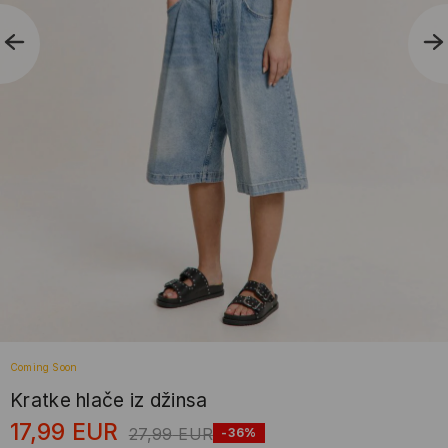
Coming Soon
Kratke hlače iz džinsa
17,99
EUR
27,99
EUR
-36%