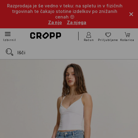
Razprodaja je še vedno v teku: na spletu in v fizičnih
trgovinah te čakajo stotine izdelkov po znižanih
cenah 🤑
Za njo
Za njega
Račun
Priljubljene
Košarica
Izbirnik