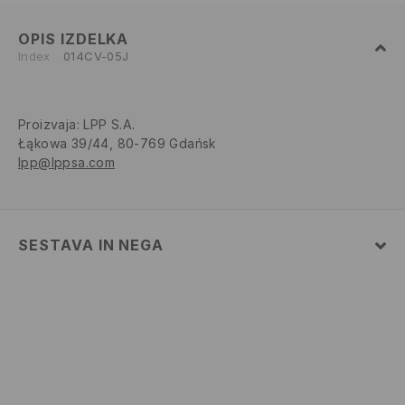
OPIS IZDELKA
Index
014CV-05J
Proizvaja
:
LPP S.A.
Łąkowa 39/44, 80-769 Gdańsk
lpp@lppsa.com
SESTAVA IN NEGA
Glavni material
:
100% BOMBAŽ
STROJNO PRANJE PRI NAJV. TEMP. 30 °C - BLAG
POSTOPEK