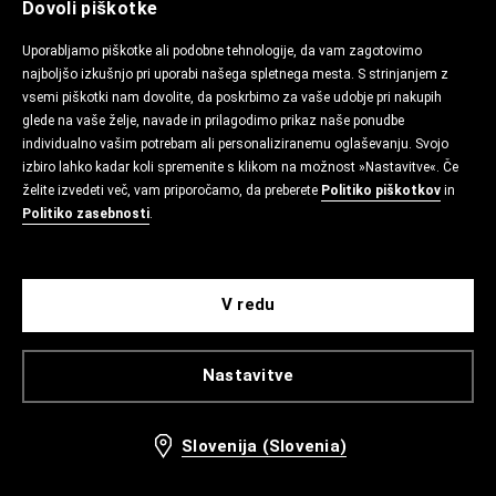
Dovoli piškotke
Uporabljamo piškotke ali podobne tehnologije, da vam zagotovimo
najboljšo izkušnjo pri uporabi našega spletnega mesta. S strinjanjem z
vsemi piškotki nam dovolite, da poskrbimo za vaše udobje pri nakupih
glede na vaše želje, navade in prilagodimo prikaz naše ponudbe
individualno vašim potrebam ali personaliziranemu oglaševanju. Svojo
izbiro lahko kadar koli spremenite s klikom na možnost »Nastavitve«. Če
želite izvedeti več, vam priporočamo, da preberete
Politiko piškotkov
in
Politiko zasebnosti
.
V redu
Nastavitve
Slovenija (Slovenia)