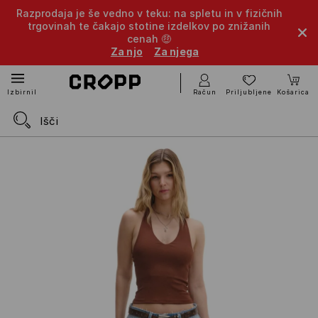
Razprodaja je še vedno v teku: na spletu in v fizičnih
trgovinah te čakajo stotine izdelkov po znižanih
cenah 🤑
Za njo
Za njega
Račun
Priljubljene
Košarica
Izbirnik