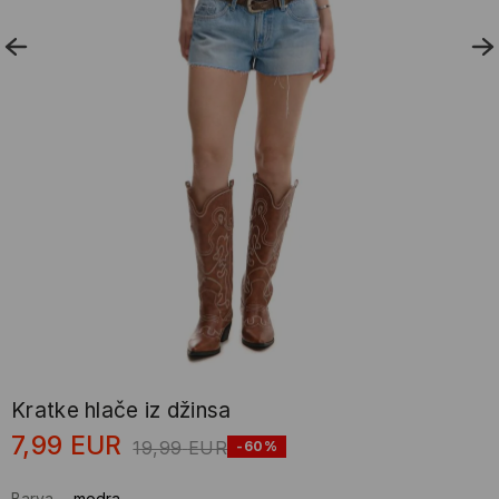
Kratke hlače iz džinsa
7,99
EUR
19,99
EUR
-60%
Barva
-
modra