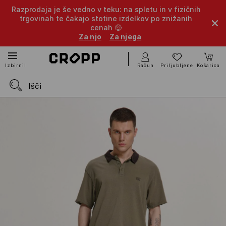
Razprodaja je še vedno v teku: na spletu in v fizičnih
trgovinah te čakajo stotine izdelkov po znižanih
cenah 🤑
Za njo
Za njega
Račun
Priljubljene
Košarica
Izbirnik