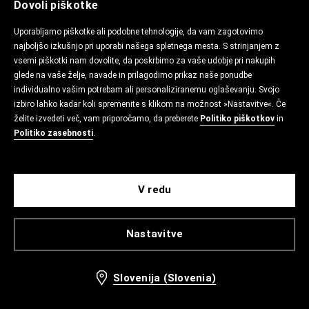
Dovoli piškotke
Uporabljamo piškotke ali podobne tehnologije, da vam zagotovimo
najboljšo izkušnjo pri uporabi našega spletnega mesta. S strinjanjem z
vsemi piškotki nam dovolite, da poskrbimo za vaše udobje pri nakupih
glede na vaše želje, navade in prilagodimo prikaz naše ponudbe
individualno vašim potrebam ali personaliziranemu oglaševanju. Svojo
izbiro lahko kadar koli spremenite s klikom na možnost »Nastavitve«. Če
želite izvedeti več, vam priporočamo, da preberete
Politiko piškotkov
in
Politiko zasebnosti
.
V redu
Nastavitve
Slovenija (Slovenia)