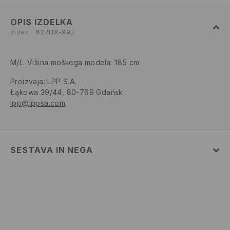
OPIS IZDELKA
Index
627HX-99J
M/L. Višina moškega modela: 185 cm
Proizvaja
:
LPP S.A.
Łąkowa 39/44, 80-769 Gdańsk
lpp@lppsa.com
SESTAVA IN NEGA
76% BOMBAŽ, 22% POLIESTER, 2% ELASTAN