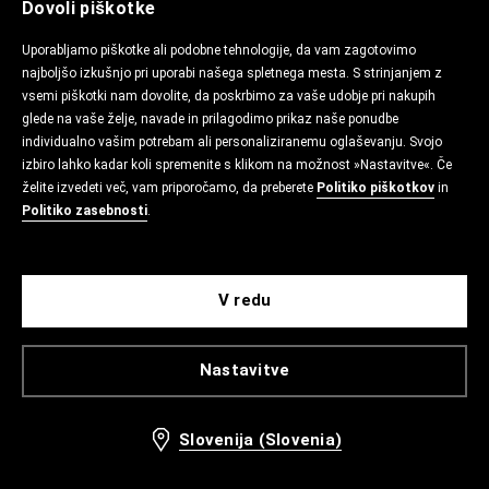
Dovoli piškotke
Uporabljamo piškotke ali podobne tehnologije, da vam zagotovimo
najboljšo izkušnjo pri uporabi našega spletnega mesta. S strinjanjem z
vsemi piškotki nam dovolite, da poskrbimo za vaše udobje pri nakupih
glede na vaše želje, navade in prilagodimo prikaz naše ponudbe
individualno vašim potrebam ali personaliziranemu oglaševanju. Svojo
izbiro lahko kadar koli spremenite s klikom na možnost »Nastavitve«. Če
želite izvedeti več, vam priporočamo, da preberete
Politiko piškotkov
in
Politiko zasebnosti
.
V redu
Nastavitve
Slovenija (Slovenia)