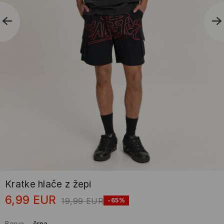
Kratke hlače z žepi
6,99
EUR
19,99
EUR
-65%
Barva
-
črna