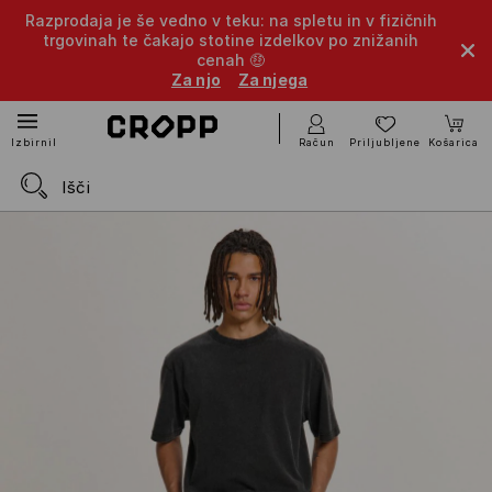
Razprodaja je še vedno v teku: na spletu in v fizičnih
trgovinah te čakajo stotine izdelkov po znižanih
cenah 🤑
Za njo
Za njega
Račun
Priljubljene
Košarica
Izbirnik