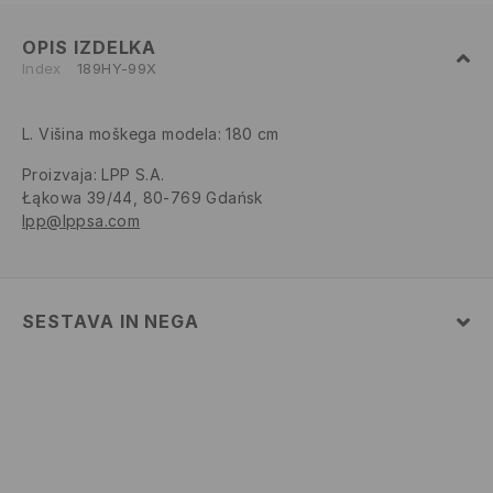
OPIS IZDELKA
Index
189HY-99X
L. Višina moškega modela: 180 cm
Proizvaja
:
LPP S.A.
Łąkowa 39/44, 80-769 Gdańsk
lpp@lppsa.com
SESTAVA IN NEGA
98% BOMBAŽ, 2% ELASTAN