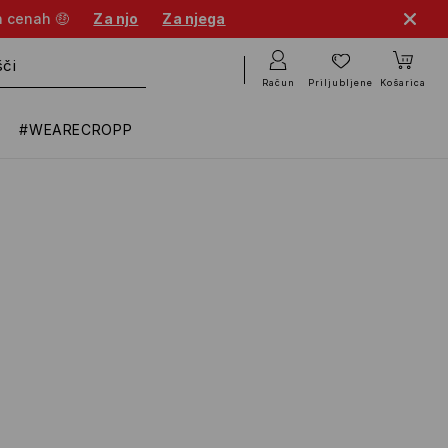
h cenah 🤑
Za njo
Za njega
Račun
Priljubljene
Košarica
#WEARECROPP