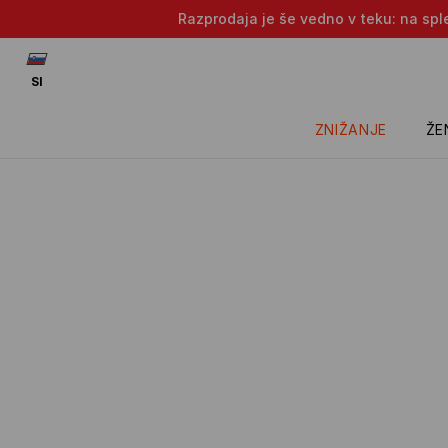
Razprodaja je še vedno v teku: na sple
SI
ZNIŽANJE
ŽE