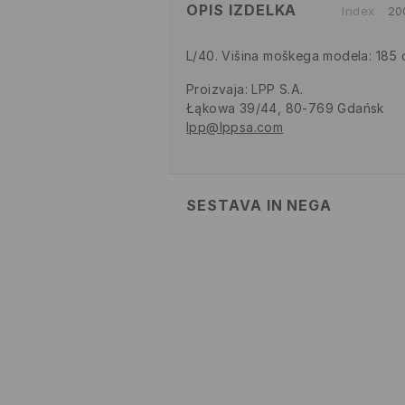
OPIS IZDELKA
Index
20
L/40. Višina moškega modela: 185
Proizvaja
:
LPP S.A.
Łąkowa 39/44, 80-769 Gdańsk
lpp@lppsa.com
SESTAVA IN NEGA
100% BOMBAŽ