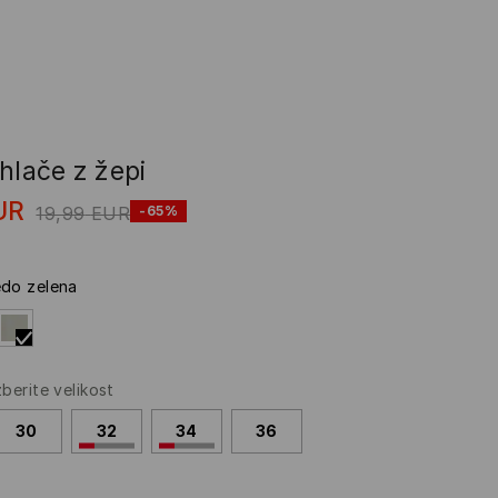
hlače z žepi
UR
19,99
EUR
-65%
edo zelena
zberite velikost
30
32
34
36