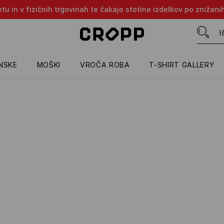
tu in v fizičnih trgovinah te čakajo stotine izdelkov po znižani
NSKE
MOŠKI
VROČA ROBA
T-SHIRT GALLERY