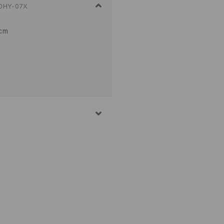
0HY-07X
 cm