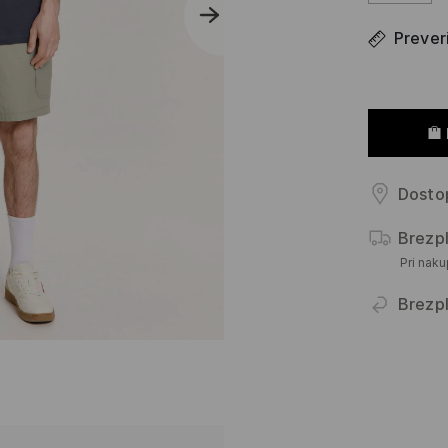
Prever
Dostop
Brezp
Pri nak
Brezpl