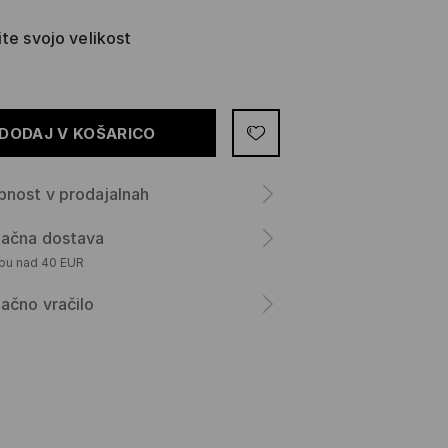
ite svojo velikost
DODAJ V KOŠARICO
nost v prodajalnah
lačna dostava
upu nad 40 EUR
ačno vračilo