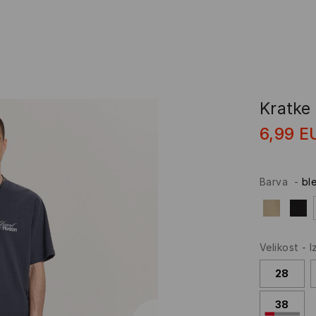
Kratke 
6,99
E
Barva
-
bl
Velikost
-
I
28
38