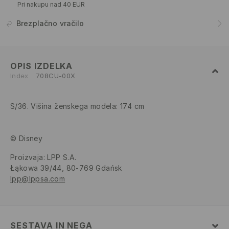
Pri nakupu nad 40 EUR
Brezplačno vračilo
OPIS IZDELKA
Index
708CU-00X
S/36. Višina ženskega modela: 174 cm
© Disney
Proizvaja
:
LPP S.A.
Łąkowa 39/44, 80-769 Gdańsk
lpp@lppsa.com
SESTAVA IN NEGA