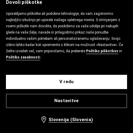
Dovoli piškotke
Uporabljamo piškotke ali podobne tehnologije, da vam zagotovimo
najboljšo izkušnjo pri uporabi našega spletnega mesta. S strinjanjem z
vsemi piškotki nam dovolite, da poskrbimo za vaše udobje pri nakupih
glede na vaše želje, navade in prilagodimo prikaz naše ponudbe
individualno vašim potrebam ali personaliziranemu oglaševanju. Svojo
izbiro lahko kadar koli spremenite s klikom na možnost »Nastavitve«. Če
želite izvedeti več, vam priporočamo, da preberete
Politiko piškotkov
in
Politiko zasebnosti
.
V redu
Nastavitve
Slovenija (Slovenia)