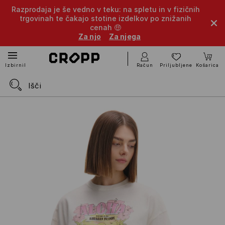
Razprodaja je še vedno v teku: na spletu in v fizičnih
trgovinah te čakajo stotine izdelkov po znižanih
cenah 🤑
Za njo
Za njega
Račun
Priljubljene
Košarica
Izbirnik