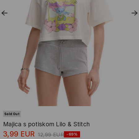
Sold Out
Majica s potiskom Lilo & Stitch
3,99
EUR
12,99
EUR
-69%