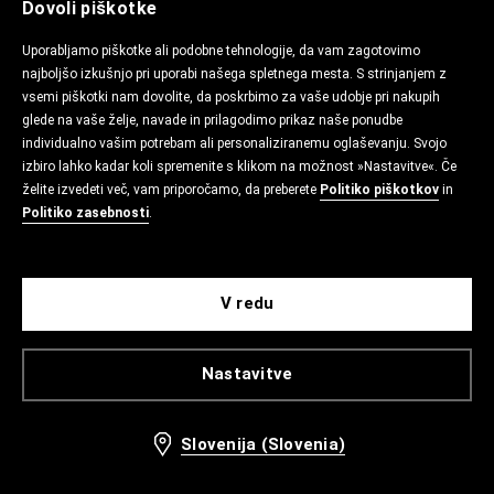
Dovoli piškotke
Uporabljamo piškotke ali podobne tehnologije, da vam zagotovimo
najboljšo izkušnjo pri uporabi našega spletnega mesta. S strinjanjem z
vsemi piškotki nam dovolite, da poskrbimo za vaše udobje pri nakupih
glede na vaše želje, navade in prilagodimo prikaz naše ponudbe
individualno vašim potrebam ali personaliziranemu oglaševanju. Svojo
izbiro lahko kadar koli spremenite s klikom na možnost »Nastavitve«. Če
želite izvedeti več, vam priporočamo, da preberete
Politiko piškotkov
in
Politiko zasebnosti
.
V redu
Nastavitve
Slovenija (Slovenia)