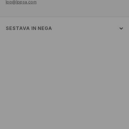
lpp@lppsa.com
SESTAVA IN NEGA
Glavni material
:
100% BOMBAŽ
STROJNO PRANJE PRI NAJV. TEMP. 30 °C - ZELO
BLAG POSTOPEK
NE UPORABLJAJTE BELILA
NE SUŠITE V SUŠILNEM STROJU
LIKAJTE PRI NAJV. TEMP. 110 °C BREZ PARE
NE KEMIČNO ČISTITI