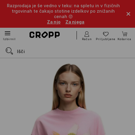
Razprodaja je še vedno v teku: na spletu in v fizičnih
trgovinah te čakajo stotine izdelkov po znižanih
cenah 🤑
Za njo
Za njega
Račun
Priljubljene
Košarica
Izbirnik