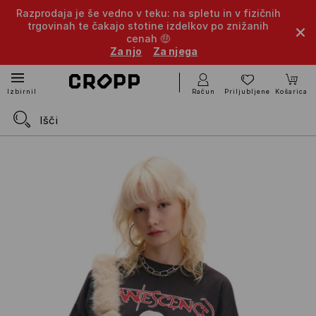
Razprodaja je še vedno v teku: na spletu in v fizičnih
trgovinah te čakajo stotine izdelkov po znižanih
cenah 🤑
Za njo
Za njega
Račun
Priljubljene
Košarica
Izbirnik