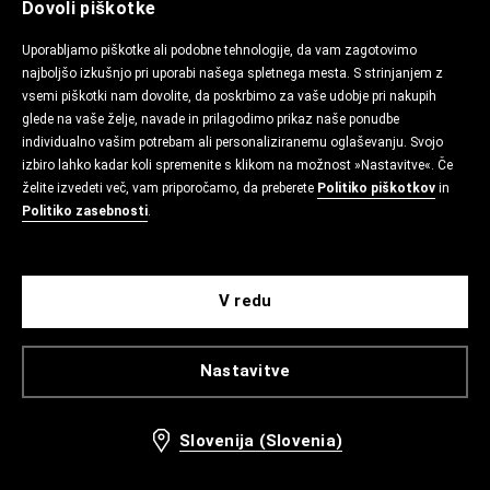
Dovoli piškotke
Uporabljamo piškotke ali podobne tehnologije, da vam zagotovimo
najboljšo izkušnjo pri uporabi našega spletnega mesta. S strinjanjem z
vsemi piškotki nam dovolite, da poskrbimo za vaše udobje pri nakupih
glede na vaše želje, navade in prilagodimo prikaz naše ponudbe
individualno vašim potrebam ali personaliziranemu oglaševanju. Svojo
izbiro lahko kadar koli spremenite s klikom na možnost »Nastavitve«. Če
želite izvedeti več, vam priporočamo, da preberete
Politiko piškotkov
in
Politiko zasebnosti
.
V redu
Nastavitve
Slovenija (Slovenia)