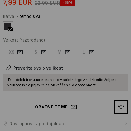
7,99
EUR
22,99
EUR
-65%
Barva
-
temno siva
Velikost
(razprodano)
XS
S
M
L
Preverite svojo velikost
Ta izdelek trenutno ni na voljo v spletni trgovini. Izberite željeno
velikost in se prijavite na obveščanje o dostopnosti.
OBVESTITE ME
Dostopnost v prodajalnah