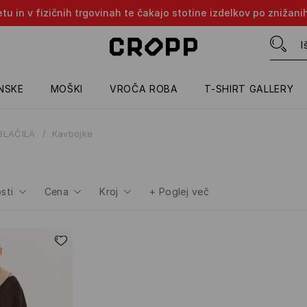
tu in v fizičnih trgovinah te čakajo stotine izdelkov po znižani
NSKE
MOŠKI
VROČA ROBA
T-SHIRT GALLERY
BLAČILA
Kavbojke
sti
Cena
Kroj
+
Poglej več