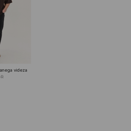
ranega videza
UR