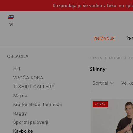
Razprodaja je še vedno v teku: na sple
SI
ZNIŽANJE
ŽE
OBLAČILA
Cropp
MOŠKI
O
HIT
Skinny
VROČA ROBA
Sortiraj
Veliko
T-SHIRT GALLERY
Majice
Kratke hlače, bermuda
-57%
Baggy
Športni puloverji
Kavbojke