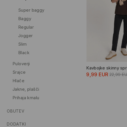
Super baggy
Baggy
Regular
Jogger
Slim
Black
Puloverji
Kavbojke skinny sp
Srajce
9,99 EUR
22,99 E
Hlače
Jakne, plašči
Prihaja kmalu
OBUTEV
DODATKI