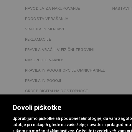
NAVODILA ZA NAKUPOVANJE
NASTAVIT
POGOSTA VPRAŠANJA
VRAČILA IN MENJAVE
REKLAMACIJE
PRAVILA VRAČIL V FIZIČNI TRGOVINI
NAKUPUJTE VARNO!
PRAVILA IN POGOJI OPCIJE OMNICHANNEL
PRAVILA IN POGOJI
CROPP DIGITALNA DOSTOPNOST
OČALA - IZJAVA EU O SKLADNOSTI
Dovoli piškotke
POGOJI PROMOCIJE "-20 % NA IZDELKE PO
REDNI CENI V FIZIČNIH TRGOVINAH"
Uporabljamo piškotke ali podobne tehnologije, da vam zagotov
udobje pri nakupih glede na vaše želje, navade in prilagodim
KLIKNITE TUKAJ ZA ODSTOP OD POGODBE
klikom na možnost »Nastavitve«. Če želite izvedeti več, vam 