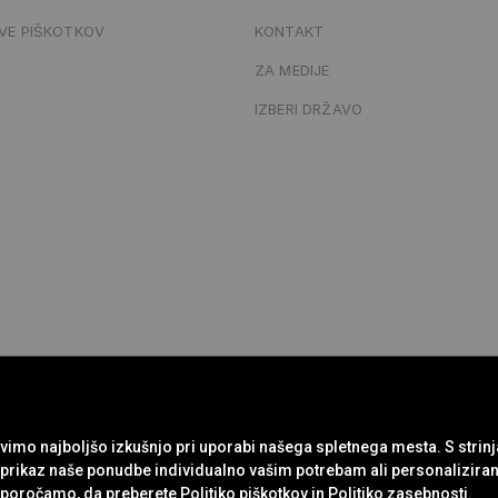
VE PIŠKOTKOV
KONTAKT
ZA MEDIJE
IZBERI DRŽAVO
imo najboljšo izkušnjo pri uporabi našega spletnega mesta. S strin
o prikaz naše ponudbe individualno vašim potrebam ali personalizira
priporočamo, da preberete
Politiko piškotkov
in
Politiko zasebnosti
.