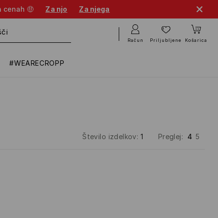
h cenah 🤑
Za njo
Za njega
Račun
Priljubljene
Košarica
#WEARECROPP
Število izdelkov
:
1
Preglej
:
4
5