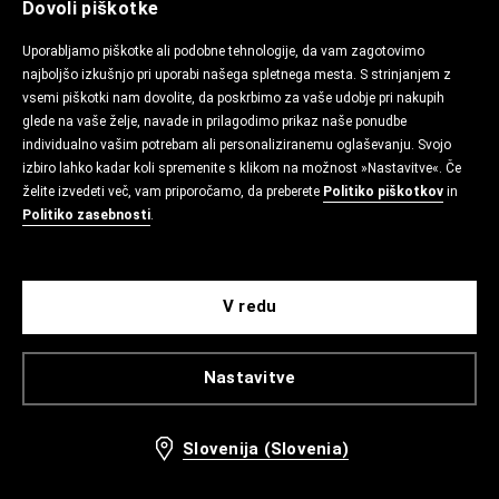
Dovoli piškotke
Uporabljamo piškotke ali podobne tehnologije, da vam zagotovimo
najboljšo izkušnjo pri uporabi našega spletnega mesta. S strinjanjem z
vsemi piškotki nam dovolite, da poskrbimo za vaše udobje pri nakupih
glede na vaše želje, navade in prilagodimo prikaz naše ponudbe
individualno vašim potrebam ali personaliziranemu oglaševanju. Svojo
izbiro lahko kadar koli spremenite s klikom na možnost »Nastavitve«. Če
želite izvedeti več, vam priporočamo, da preberete
Politiko piškotkov
in
Politiko zasebnosti
.
V redu
Nastavitve
Slovenija (Slovenia)