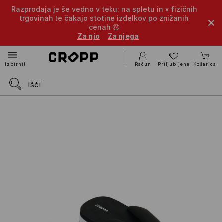
Razprodaja je še vedno v teku: na spletu in v fizičnih
trgovinah te čakajo stotine izdelkov po znižanih
cenah 🤑
Za njo
Za njega
Račun
Priljubljene
Košarica
Izbirnik