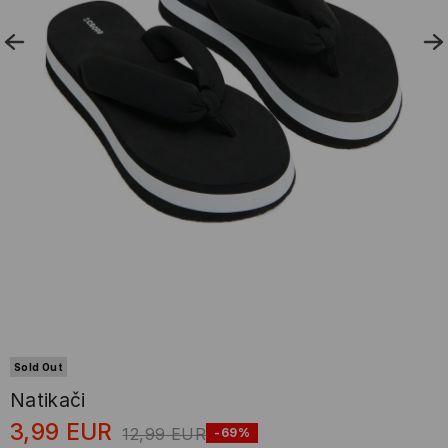
Sold Out
Natikači
3,99
EUR
12,99
EUR
-69%