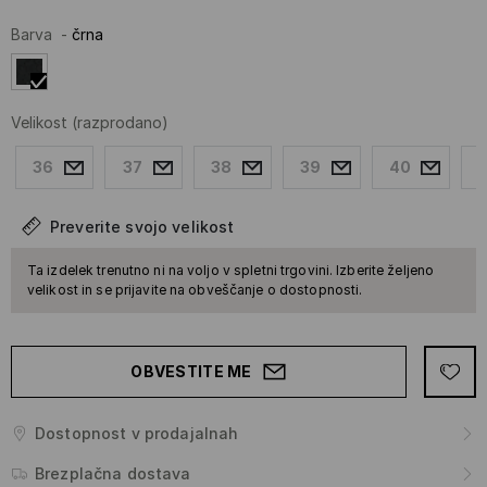
Barva
-
črna
Velikost
(razprodano)
36
37
38
39
40
Preverite svojo velikost
Ta izdelek trenutno ni na voljo v spletni trgovini. Izberite željeno
velikost in se prijavite na obveščanje o dostopnosti.
OBVESTITE ME
Dostopnost v prodajalnah
Brezplačna dostava