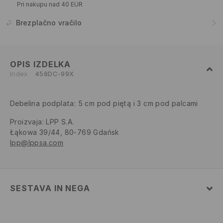
Pri nakupu nad 40 EUR
Brezplačno vračilo
OPIS IZDELKA
Index
458DC-99X
Debelina podplata: 5 cm pod piętą i 3 cm pod palcami
Proizvaja
:
LPP S.A.
Łąkowa 39/44, 80-769 Gdańsk
lpp@lppsa.com
SESTAVA IN NEGA
100% POLIESTER