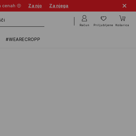
h cenah 🤑
Za njo
Za njega
Račun
Priljubljene
Košarica
#WEARECROPP