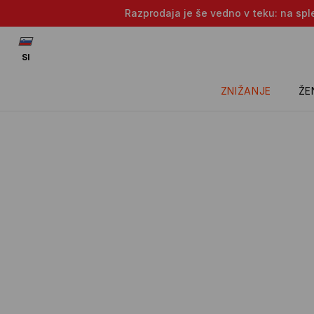
Razprodaja je še vedno v teku: na sple
SI
ZNIŽANJE
ŽE