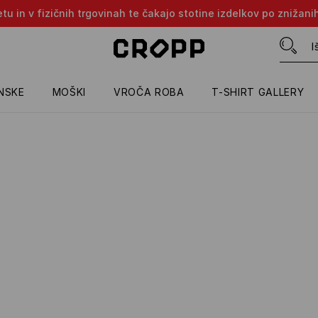
tu in v fizičnih trgovinah te čakajo stotine izdelkov po znižani
NSKE
MOŠKI
VROČA ROBA
T-SHIRT GALLERY