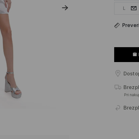
L
Prever
Dostop
Brezp
Pri nak
Brezpl