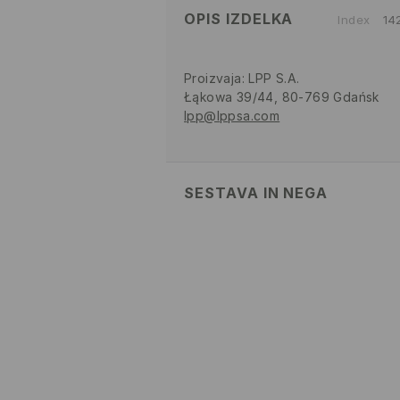
OPIS IZDELKA
Index
14
Proizvaja
:
LPP S.A.
Łąkowa 39/44, 80-769 Gdańsk
lpp@lppsa.com
SESTAVA IN NEGA
95% POLIESTER, 5% ELASTAN