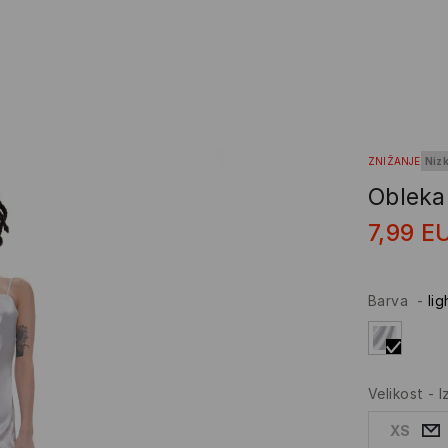
ZNIŽANJE
Niz
Obleka 
7,99
E
Barva
-
lig
Velikost
-
I
XS