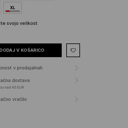
XL
ite svojo velikost
DODAJ V KOŠARICO
nost v prodajalnah
lačna dostava
upu nad 40 EUR
ačno vračilo