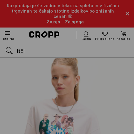
Razprodaja je še vedno v teku: na spletu in v fizičnih
trgovinah te čakajo stotine izdelkov po znižanih
cenah 🤑
Za njo
Za njega
Račun
Priljubljene
Košarica
Izbirnik