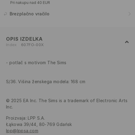
Pri nakupu nad 40 EUR
Brezplačno vračilo
OPIS IZDELKA
Index
607FO-00X
potlač s motívom The Sims
S/36. Višina ženskega modela: 168 cm
© 2025 EA Inc. The Sims is a trademark of Electronic Arts
Inc.
Proizvaja
:
LPP S.A.
Łąkowa 39/44, 80-769 Gdańsk
lpp@lppsa.com