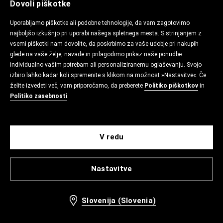
Dovoli piškotke
Uporabljamo piškotke ali podobne tehnologije, da vam zagotovimo
najboljšo izkušnjo pri uporabi našega spletnega mesta. S strinjanjem z
vsemi piškotki nam dovolite, da poskrbimo za vaše udobje pri nakupih
glede na vaše želje, navade in prilagodimo prikaz naše ponudbe
individualno vašim potrebam ali personaliziranemu oglaševanju. Svojo
izbiro lahko kadar koli spremenite s klikom na možnost »Nastavitve«. Če
želite izvedeti več, vam priporočamo, da preberete
Politiko piškotkov
in
Politiko zasebnosti
.
V redu
Nastavitve
Slovenija (Slovenia)