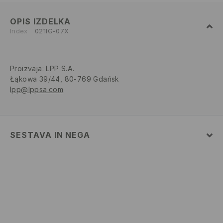
OPIS IZDELKA
Index
021IG-07X
Proizvaja
:
LPP S.A.
Łąkowa 39/44, 80-769 Gdańsk
lpp@lppsa.com
SESTAVA IN NEGA
100% POLIESTER