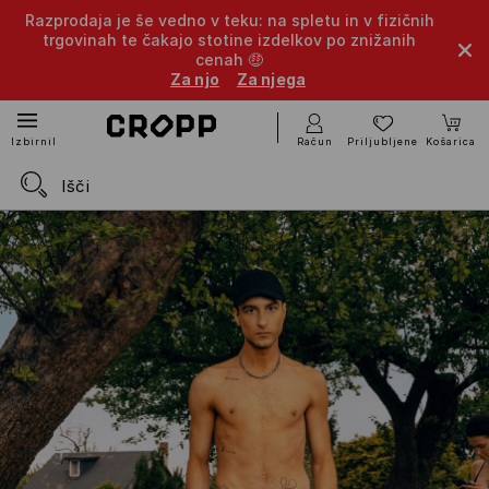
Razprodaja je še vedno v teku: na spletu in v fizičnih
trgovinah te čakajo stotine izdelkov po znižanih
cenah 🤑
Za njo
Za njega
Račun
Priljubljene
Košarica
Izbirnik