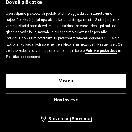
Dovoli piškotke
Uporabljamo piškotke ali podobne tehnologije, da vam zagotovimo
najboljšo izkušnjo pri uporabi našega spletnega mesta. S strinjanjem z
vsemi piškotki nam dovolite, da poskrbimo za vaše udobje pri nakupih
glede na vaše želje, navade in prilagodimo prikaz naše ponudbe
individualno vašim potrebam ali personaliziranemu oglaševanju. Svojo
izbiro lahko kadar koli spremenite s klikom na možnost »Nastavitve«. Če
želite izvedeti več, vam priporočamo, da preberete
Politiko piškotkov
in
Politiko zasebnosti
.
V redu
Nastavitve
Slovenija (Slovenia)