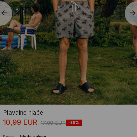
Plavalne hlače
10,99
EUR
17,99
EUR
-39%
Barva
-
bledo zelena