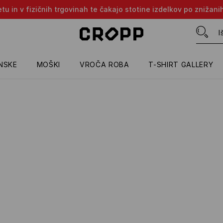
tu in v fizičnih trgovinah te čakajo stotine izdelkov po znižani
NSKE
MOŠKI
VROČA ROBA
T-SHIRT GALLERY