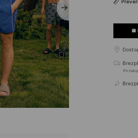
Prever
Dostop
Brezp
Pri nak
Brezpl