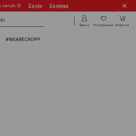
h cenah 🤑
Za njo
Za njega
Račun
Priljubljene
Košarica
#WEARECROPP