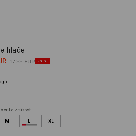
ne hlače
UR
17,99
EUR
-61%
digo
zberite velikost
M
L
XL