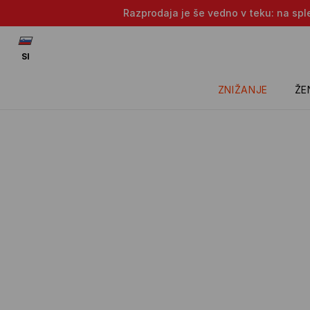
Razprodaja je še vedno v teku: na sple
SI
ZNIŽANJE
ŽE