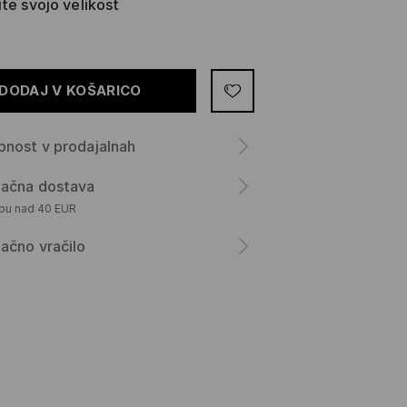
ite svojo velikost
DODAJ V KOŠARICO
nost v prodajalnah
lačna dostava
upu nad 40 EUR
ačno vračilo