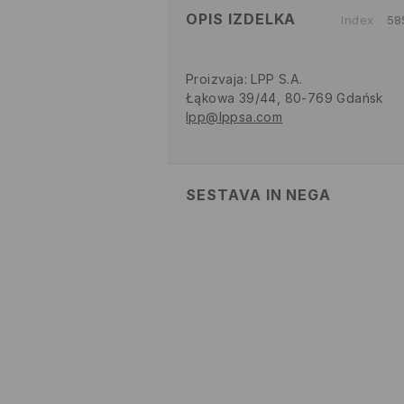
OPIS IZDELKA
Index
58
Proizvaja
:
LPP S.A.
Łąkowa 39/44, 80-769 Gdańsk
lpp@lppsa.com
SESTAVA IN NEGA
100% POLIESTER