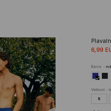
Plaval
6,99
E
Barva
-
in
Velikost
-
I
S