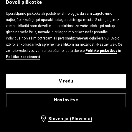
Dovoli piškotke
Uporabljamo piškotke ali podobne tehnologije, da vam zagotovimo
najboljšo izkušnjo pri uporabi našega spletnega mesta. S strinjanjem z
vsemi piškotki nam dovolite, da poskrbimo za vaše udobje pri nakupih
glede na vaše želje, navade in prilagodimo prikaz naše ponudbe
individualno vašim potrebam ali personaliziranemu oglaševanju. Svojo
izbiro lahko kadar koli spremenite s klikom na možnost »Nastavitve«. Če
želite izvedeti več, vam priporočamo, da preberete
Politiko piškotkov
in
Politiko zasebnosti
.
V redu
Nastavitve
Slovenija (Slovenia)