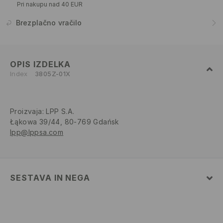
Pri nakupu nad 40 EUR
Brezplačno vračilo
OPIS IZDELKA
Index
3805Z-01X
Proizvaja
:
LPP S.A.
Łąkowa 39/44, 80-769 Gdańsk
lpp@lppsa.com
SESTAVA IN NEGA
Glavni material
:
52% BOMBAŽ, 48% POLIESTER