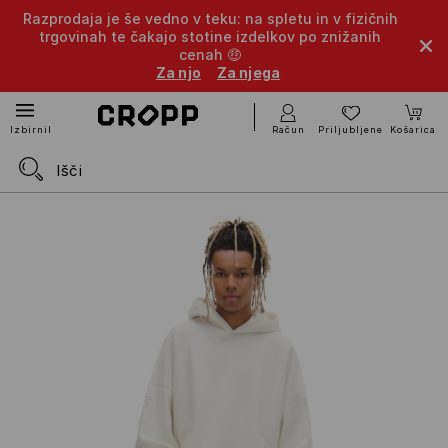
Razprodaja je še vedno v teku: na spletu in v fizičnih
trgovinah te čakajo stotine izdelkov po znižanih
cenah 🤑
Za njo
Za njega
Račun
Priljubljene
Košarica
Izbirnik