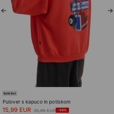
Sold Out
Pulover s kapuco in potiskom
15,99
EUR
35,99
EUR
-56%