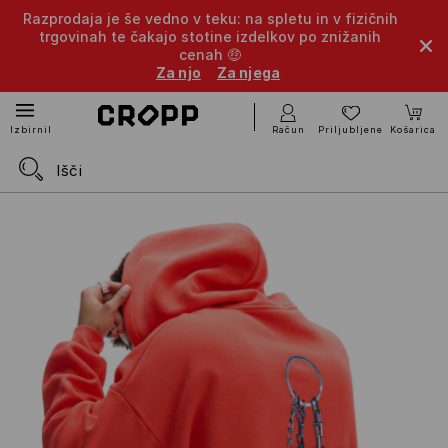
Razprodaja je še vedno v teku: na spletu in v fizičnih
trgovinah te čakajo stotine izdelkov po znižanih
cenah 🤑
Za njo
Za njega
Račun
Priljubljene
Košarica
Izbirnik