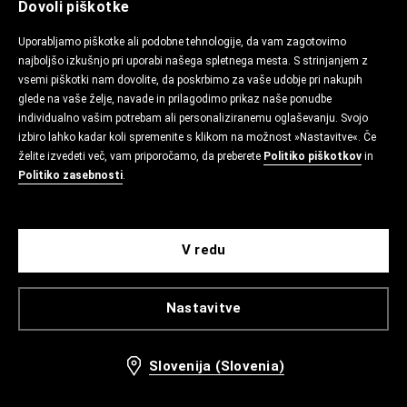
Dovoli piškotke
Uporabljamo piškotke ali podobne tehnologije, da vam zagotovimo
najboljšo izkušnjo pri uporabi našega spletnega mesta. S strinjanjem z
vsemi piškotki nam dovolite, da poskrbimo za vaše udobje pri nakupih
glede na vaše želje, navade in prilagodimo prikaz naše ponudbe
individualno vašim potrebam ali personaliziranemu oglaševanju. Svojo
izbiro lahko kadar koli spremenite s klikom na možnost »Nastavitve«. Če
želite izvedeti več, vam priporočamo, da preberete
Politiko piškotkov
in
Politiko zasebnosti
.
V redu
Nastavitve
Slovenija (Slovenia)