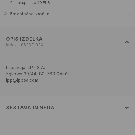
Pri nakupu nad 40 EUR
Brezplačno vračilo
OPIS IZDELKA
Index
069DE-33X
Proizvaja
:
LPP S.A.
Łąkowa 39/44, 80-769 Gdańsk
lpp@lppsa.com
SESTAVA IN NEGA
60% BOMBAŽ, 40% POLIESTER