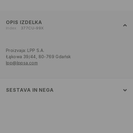
OPIS IZDELKA
Index
377CU-99X
Proizvaja
:
LPP S.A.
Łąkowa 39/44, 80-769 Gdańsk
lpp@lppsa.com
SESTAVA IN NEGA
60% POLIESTER, 40% POLIAMID