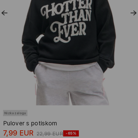
Nizka zaloga
Pulover s potiskom
7,99
EUR
22,99
EUR
-65%