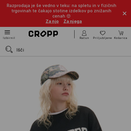
Razprodaja je še vedno v teku: na spletu in v fizičnih
trgovinah te čakajo stotine izdelkov po znižanih
cenah 🤑
Za njo
Za njega
Račun
Priljubljene
Košarica
Izbirnik