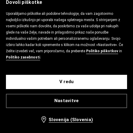
Dovoli piškotke
Uporabljamo piškotke ali podobne tehnologije, da vam zagotovimo
najboljšo izkušnjo pri uporabi našega spletnega mesta. S strinjanjem z
vsemi piškotki nam dovolite, da poskrbimo za vaše udobje pri nakupih
glede na vaše želje, navade in prilagodimo prikaz naše ponudbe
individualno vašim potrebam ali personaliziranemu oglaševanju. Svojo
izbiro lahko kadar koli spremenite s klikom na možnost »Nastavitve«. Če
želite izvedeti več, vam priporočamo, da preberete
Politiko piškotkov
in
Politiko zasebnosti
.
V redu
Nastavitve
Slovenija (Slovenia)