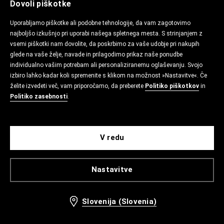
Dovoli piškotke
Uporabljamo piškotke ali podobne tehnologije, da vam zagotovimo
najboljšo izkušnjo pri uporabi našega spletnega mesta. S strinjanjem z
vsemi piškotki nam dovolite, da poskrbimo za vaše udobje pri nakupih
glede na vaše želje, navade in prilagodimo prikaz naše ponudbe
individualno vašim potrebam ali personaliziranemu oglaševanju. Svojo
izbiro lahko kadar koli spremenite s klikom na možnost »Nastavitve«. Če
želite izvedeti več, vam priporočamo, da preberete
Politiko piškotkov
in
Politiko zasebnosti
.
V redu
Nastavitve
Slovenija (Slovenia)