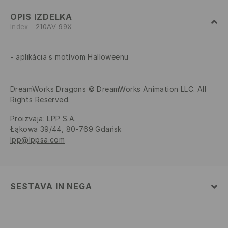
OPIS IZDELKA
Index
210AV-99X
aplikácia s motívom Halloweenu
DreamWorks Dragons © DreamWorks Animation LLC. All
Rights Reserved.
Proizvaja
:
LPP S.A.
Łąkowa 39/44, 80-769 Gdańsk
lpp@lppsa.com
SESTAVA IN NEGA
Glavni material
:
100% POLIESTER