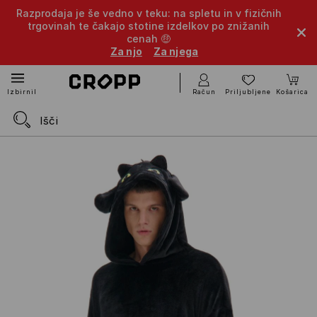
Razprodaja je še vedno v teku: na spletu in v fizičnih
trgovinah te čakajo stotine izdelkov po znižanih
cenah 🤑
Za njo
Za njega
Račun
Priljubljene
Košarica
Izbirnik