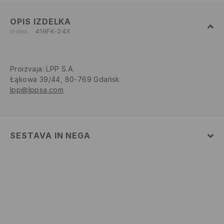
OPIS IZDELKA
Index
419FK-24X
Proizvaja
:
LPP S.A.
Łąkowa 39/44, 80-769 Gdańsk
lpp@lppsa.com
SESTAVA IN NEGA
85% POLIESTER, 15% ELASTAN