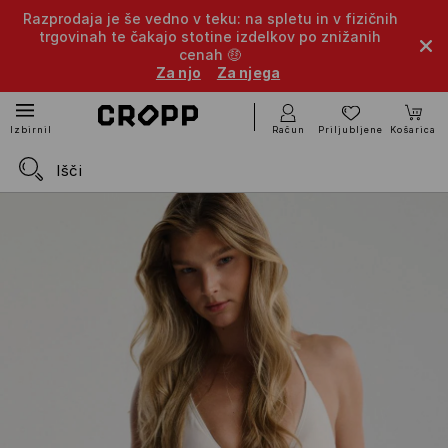
Razprodaja je še vedno v teku: na spletu in v fizičnih
trgovinah te čakajo stotine izdelkov po znižanih
cenah 🤑
Za njo
Za njega
Račun
Priljubljene
Košarica
Izbirnik