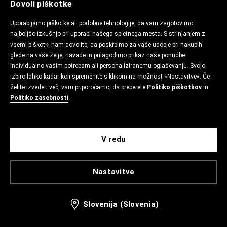
Dovoli piškotke
Uporabljamo piškotke ali podobne tehnologije, da vam zagotovimo
najboljšo izkušnjo pri uporabi našega spletnega mesta. S strinjanjem z
vsemi piškotki nam dovolite, da poskrbimo za vaše udobje pri nakupih
glede na vaše želje, navade in prilagodimo prikaz naše ponudbe
individualno vašim potrebam ali personaliziranemu oglaševanju. Svojo
izbiro lahko kadar koli spremenite s klikom na možnost »Nastavitve«. Če
želite izvedeti več, vam priporočamo, da preberete
Politiko piškotkov
in
Politiko zasebnosti
.
V redu
Nastavitve
Slovenija (Slovenia)