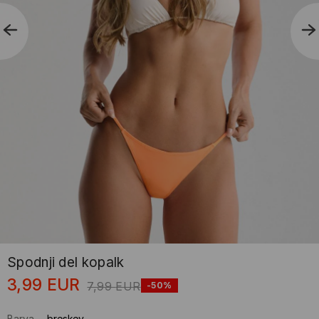
Spodnji del kopalk
3,99
EUR
7,99
EUR
-50%
Barva
-
breskev