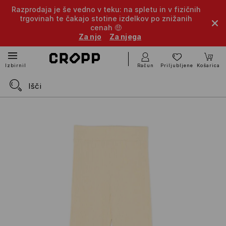
Razprodaja je še vedno v teku: na spletu in v fizičnih
trgovinah te čakajo stotine izdelkov po znižanih
cenah 🤑
Za njo
Za njega
Račun
Priljubljene
Košarica
Izbirnik