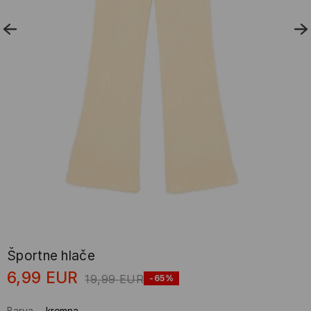
Športne hlače
6,99
EUR
19,99
EUR
-65%
Barva
-
kremna