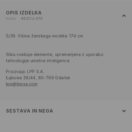
OPIS IZDELKA
Index
492CU-01X
S/36. Višina ženskega modela: 174 cm
Slika vsebuje elemente, spremenjene z uporabo
tehnologije umetne inteligence.
Proizvaja
:
LPP S.A.
Łąkowa 39/44, 80-769 Gdańsk
lpp@lppsa.com
SESTAVA IN NEGA
43% VISKOZA, 34% POLIESTER, 19% POLIAMID, 4%