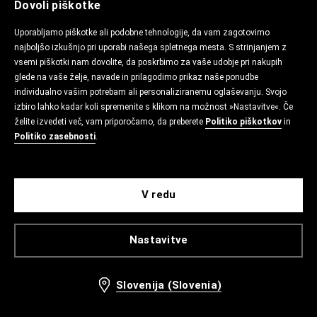
Dovoli piškotke
Uporabljamo piškotke ali podobne tehnologije, da vam zagotovimo
najboljšo izkušnjo pri uporabi našega spletnega mesta. S strinjanjem z
vsemi piškotki nam dovolite, da poskrbimo za vaše udobje pri nakupih
glede na vaše želje, navade in prilagodimo prikaz naše ponudbe
individualno vašim potrebam ali personaliziranemu oglaševanju. Svojo
izbiro lahko kadar koli spremenite s klikom na možnost »Nastavitve«. Če
želite izvedeti več, vam priporočamo, da preberete
Politiko piškotkov
in
Politiko zasebnosti
.
V redu
Nastavitve
Slovenija (Slovenia)