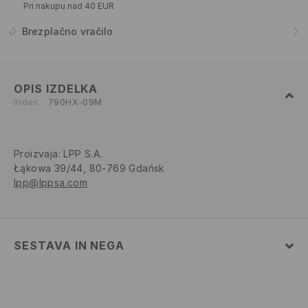
Pri nakupu nad 40 EUR
Brezplačno vračilo
OPIS IZDELKA
Index
790HX-09M
Proizvaja
:
LPP S.A.
Łąkowa 39/44, 80-769 Gdańsk
lpp@lppsa.com
SESTAVA IN NEGA
52% BOMBAŽ, 48% POLIESTER