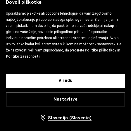
Dovoli piškotke
Uporabljamo piškotke ali podobne tehnologije, da vam zagotovimo
najboljšo izkušnjo pri uporabi našega spletnega mesta. S strinjanjem z
vsemi piškotki nam dovolite, da poskrbimo za vaše udobje pri nakupih
glede na vaše želje, navade in prilagodimo prikaz naše ponudbe
individualno vašim potrebam ali personaliziranemu oglaševanju. Svojo
izbiro lahko kadar koli spremenite s klikom na možnost »Nastavitve«. Če
želite izvedeti več, vam priporočamo, da preberete
Politiko piškotkov
in
Politiko zasebnosti
.
V redu
Nastavitve
Slovenija (Slovenia)