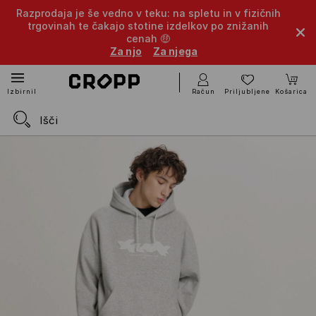
Razprodaja je še vedno v teku: na spletu in v fizičnih
trgovinah te čakajo stotine izdelkov po znižanih
cenah 🤑
Za njo
Za njega
Račun
Priljubljene
Košarica
Izbirnik