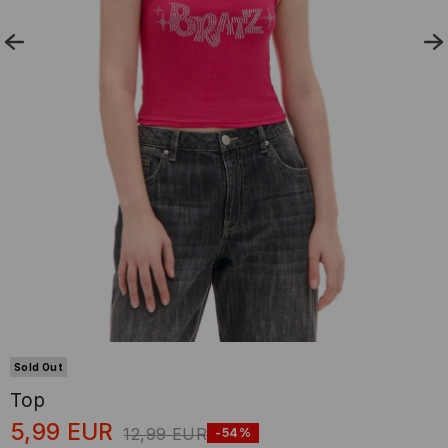
Sold Out
Top
5,99
EUR
12,99
EUR
-54%