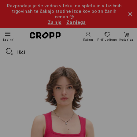
Razprodaja je še vedno v teku: na spletu in v fizičnih
trgovinah te čakajo stotine izdelkov po znižanih
cenah 🤑
Za njo
Za njega
Račun
Priljubljene
Košarica
Izbirnik