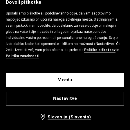
Dovoli piškotke
Uporabljamo piškotke ali podobne tehnologije, da vam zagotovimo
najboljšo izkušnjo pri uporabi našega spletnega mesta. S strinjanjem z
vsemi piškotki nam dovolite, da poskrbimo za vaše udobje pri nakupih
glede na vaše želje, navade in prilagodimo prikaz naše ponudbe
individualno vašim potrebam ali personaliziranemu oglaševanju. Svojo
izbiro lahko kadar koli spremenite s klikom na možnost »Nastavitve«. Če
želite izvedeti več, vam priporočamo, da preberete
Politiko piškotkov
in
Politiko zasebnosti
.
V redu
Nastavitve
Slovenija (Slovenia)