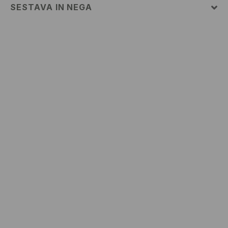
SESTAVA IN NEGA
95% BOMBAŽ, 5% ELASTAN