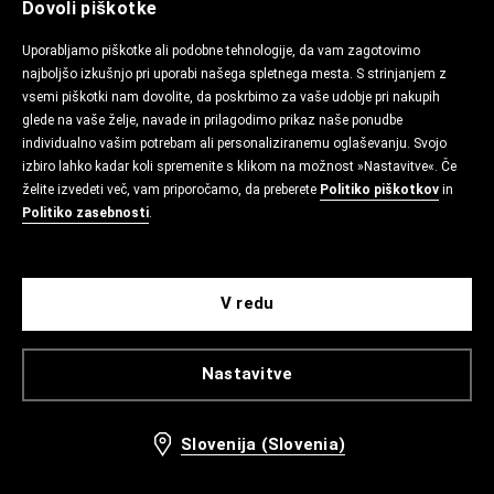
Dovoli piškotke
Uporabljamo piškotke ali podobne tehnologije, da vam zagotovimo
najboljšo izkušnjo pri uporabi našega spletnega mesta. S strinjanjem z
vsemi piškotki nam dovolite, da poskrbimo za vaše udobje pri nakupih
glede na vaše želje, navade in prilagodimo prikaz naše ponudbe
individualno vašim potrebam ali personaliziranemu oglaševanju. Svojo
izbiro lahko kadar koli spremenite s klikom na možnost »Nastavitve«. Če
želite izvedeti več, vam priporočamo, da preberete
Politiko piškotkov
in
Politiko zasebnosti
.
V redu
Nastavitve
Slovenija (Slovenia)