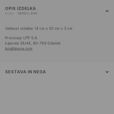
OPIS IZDELKA
Index
066DC-99X
Velikost izdelka: 14 cm x 30 cm x 3 cm
Proizvaja
:
LPP S.A.
Łąkowa 39/44, 80-769 Gdańsk
lpp@lppsa.com
SESTAVA IN NEGA
Glavni material
:
100% POLIESTER
Podloga
:
100% POLIESTER
NE PERITE