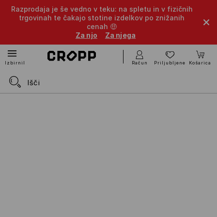
Razprodaja je še vedno v teku: na spletu in v fizičnih
trgovinah te čakajo stotine izdelkov po znižanih
cenah 🤑
Za njo
Za njega
Račun
Priljubljene
Košarica
Izbirnik