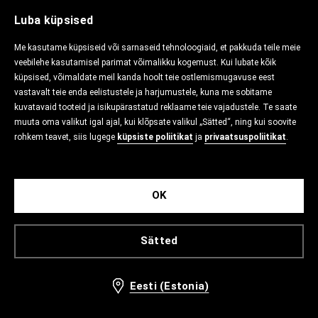
Luba küpsised
Me kasutame küpsiseid või sarnaseid tehnoloogiaid, et pakkuda teile meie
veebilehe kasutamisel parimat võimalikku kogemust. Kui lubate kõik
küpsised, võimaldate meil kanda hoolt teie ostlemismugavuse eest
vastavalt teie enda eelistustele ja harjumustele, kuna me sobitame
kuvatavaid tooteid ja isikupärastatud reklaame teie vajadustele. Te saate
muuta oma valikut igal ajal, kui klõpsate valikul „Sätted“, ning kui soovite
rohkem teavet, siis lugege
küpsiste poliitikat
ja
privaatsuspoliitikat
.
OK
Sätted
Eesti (Estonia)