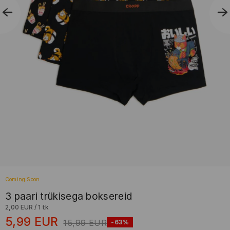
Coming Soon
3 paari trükisega boksereid
2,00 EUR
/
1 tk
5,99
EUR
15,99
EUR
-63%