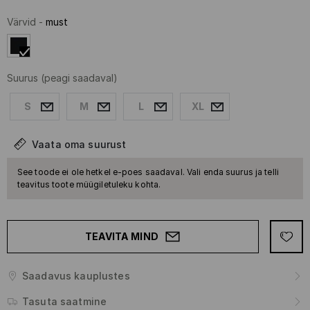
Värvid
-
must
Suurus
(peagi saadaval)
S
M
L
XL
Vaata oma suurust
See toode ei ole hetkel e-poes saadaval. Vali enda suurus ja telli
teavitus toote müügiletuleku kohta.
TEAVITA MIND
Saadavus kauplustes
Tasuta saatmine