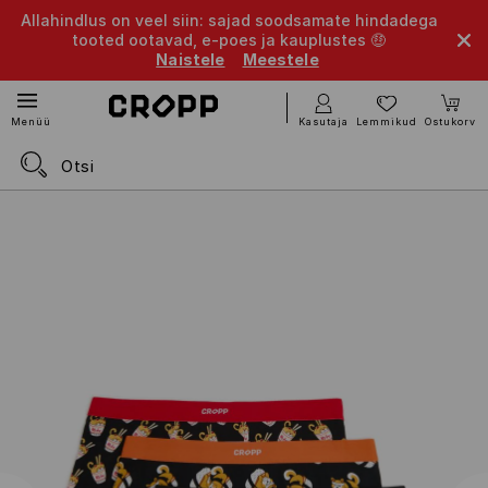
Allahindlus on veel siin: sajad soodsamate hindadega
tooted ootavad, e-poes ja kauplustes 🤑
Naistele
Meestele
Kasutaja
Lemmikud
Ostukorv
Menüü