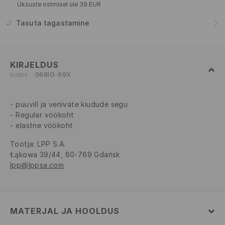
Üksuste ostmisel üle 39 EUR
Tasuta tagastamine
KIRJELDUS
Index
068IG-99X
puuvill ja venivate kiudude segu
Regular vöökoht
elastne vöökoht
Tootja
:
LPP S.A.
Łąkowa 39/44, 80-769 Gdańsk
lpp@lppsa.com
MATERJAL JA HOOLDUS