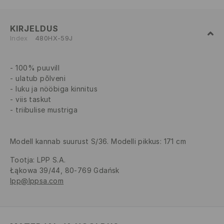
KIRJELDUS
Index
480HX-59J
100% puuvill
ulatub põlveni
luku ja nööbiga kinnitus
viis taskut
triibulise mustriga
Modell kannab suurust S/36. Modelli pikkus: 171 cm
Tootja
:
LPP S.A.
Łąkowa 39/44, 80-769 Gdańsk
lpp@lppsa.com