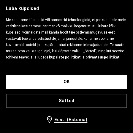
Luba küpsised
Me kasutame küpsiseid või sarnaseid tehnoloogiaid, et pakkuda teile meie
veebilehe kasutamisel parimat võimalikku kogemust. Kui lubate kõik
küpsised, võimaldate meil kanda hoolt teie ostlemismugavuse eest
vastavalt teie enda eelistustele ja harjumustele, kuna me sobitame
kuvatavaid tooteid ja isikupärastatud reklaame teie vajadustele. Te saate
muuta oma valikut igal ajal, kui klõpsate valikul „Sätted“, ning kui soovite
rohkem teavet, siis lugege
küpsiste poliitikat
ja
privaatsuspoliitikat
.
OK
Sätted
Eesti (Estonia)