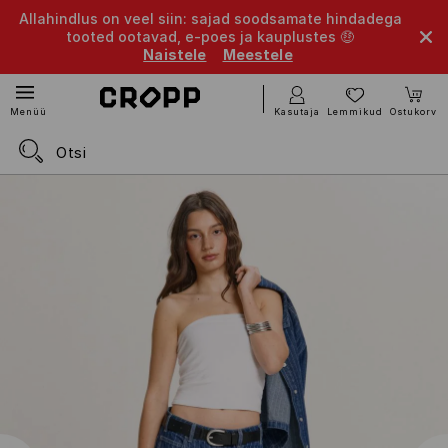
Allahindlus on veel siin: sajad soodsamate hindadega
tooted ootavad, e-poes ja kauplustes 🤑
Naistele
Meestele
Kasutaja
Lemmikud
Ostukorv
Menüü