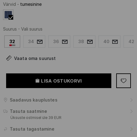
Värvid
-
tumesinine
Suurus
-
Vali suurus
32
34
36
38
40
42
Vaata oma suurust
LISA OSTUKORVI
Saadavus kauplustes
Tasuta saatmine
Üksuste ostmisel üle 39 EUR
Tasuta tagastamine