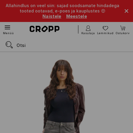
Allahindlus on veel siin: sajad soodsamate hindadega
tooted ootavad, e-poes ja kauplustes 🤑
Naistele
Meestele
Kasutaja
Lemmikud
Ostukorv
Menüü