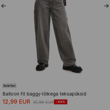
Sold Out
Balloon fit baggy-lõikega teksapüksid
12,99
EUR
35,99
EUR
-64%