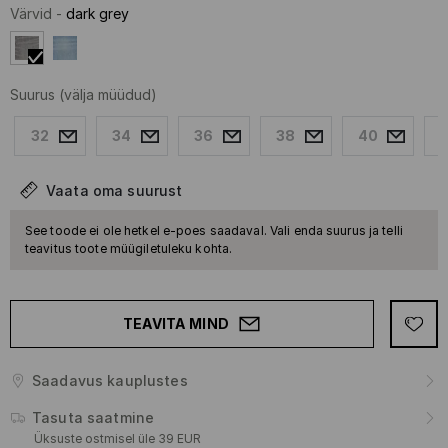
Värvid
-
dark grey
Suurus
(välja müüdud)
32
34
36
38
40
Vaata oma suurust
See toode ei ole hetkel e-poes saadaval. Vali enda suurus ja telli
teavitus toote müügiletuleku kohta.
TEAVITA MIND
Saadavus kauplustes
Tasuta saatmine
Üksuste ostmisel üle 39 EUR