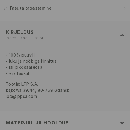
Tasuta tagastamine
KIRJELDUS
Index
788CT-90M
100% puuvill
luku ja nööbiga kinnitus
lai pikk sääreosa
viis taskut
Tootja
:
LPP S.A.
Łąkowa 39/44, 80-769 Gdańsk
lpp@lppsa.com
MATERJAL JA HOOLDUS