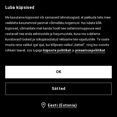
Luba küpsised
Me kasutame küpsiseid või sarnaseid tehnoloogiaid, et pakkuda teile meie
veebilehe kasutamisel parimat võimalikku kogemust. Kui lubate kõik
küpsised, võimaldate meil kanda hoolt teie ostlemismugavuse eest
vastavalt teie enda eelistustele ja harjumustele, kuna me sobitame
kuvatavaid tooteid ja isikupärastatud reklaame teie vajadustele. Te saate
muuta oma valikut igal ajal, kui klõpsate valikul „Sätted“, ning kui soovite
rohkem teavet, siis lugege
küpsiste poliitikat
ja
privaatsuspoliitikat
.
OK
Sätted
Eesti (Estonia)