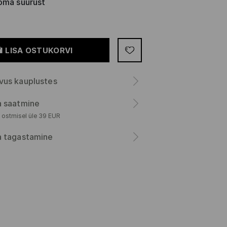
oma suurust
LISA OSTUKORVI
vus kauplustes
a saatmine
 ostmisel üle 39 EUR
a tagastamine