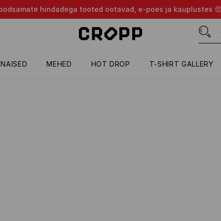
d soodsamate hindadega tooted ootavad, e-poes ja kauplustes 
NAISED
MEHED
HOT DROP
T-SHIRT GALLERY