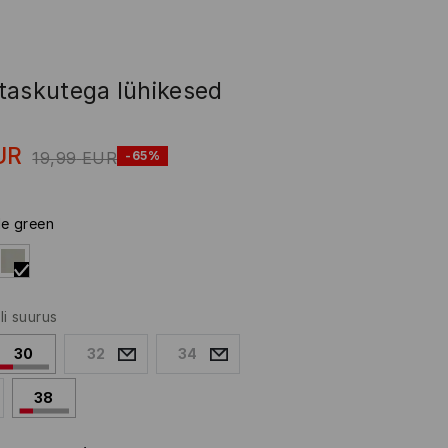
taskutega lühikesed
UR
19,99
EUR
-65%
le green
li suurus
30
32
34
38