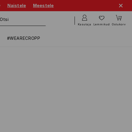

Naistele
Meestele
Kasutaja
Lemmikud
Ostukorv
#WEARECROPP