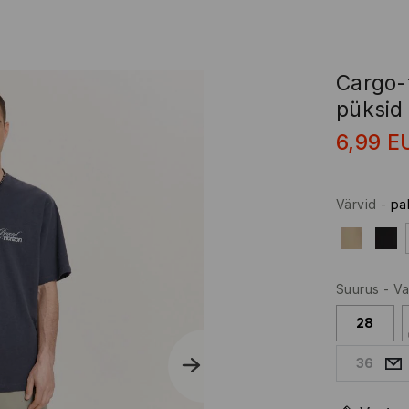
Cargo-
püksid
6,99
E
Värvid
-
pa
Suurus
-
Va
28
36