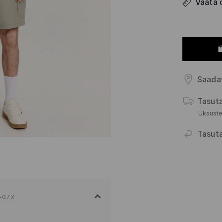
Vaata 
Saada
Tasut
Üksuste
Tasut
-07X