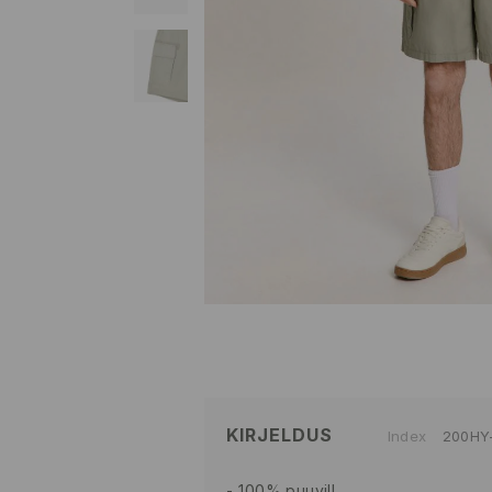
KIRJELDUS
Index
200HY
100% puuvill