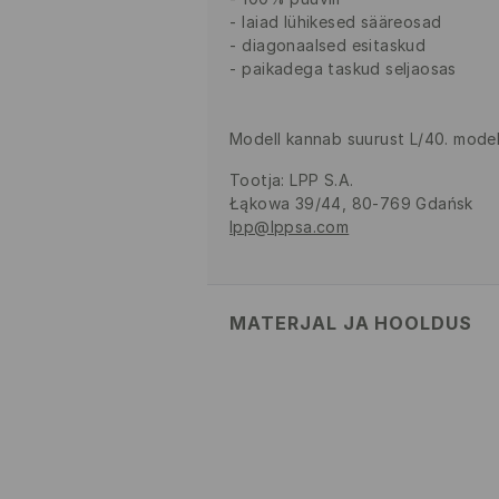
laiad lühikesed sääreosad
diagonaalsed esitaskud
paikadega taskud seljaosas
Modell kannab suurust L/40. modell
Tootja
:
LPP S.A.
Łąkowa 39/44, 80-769 Gdańsk
lpp@lppsa.com
MATERJAL JA HOOLDUS
100% PUUVILL