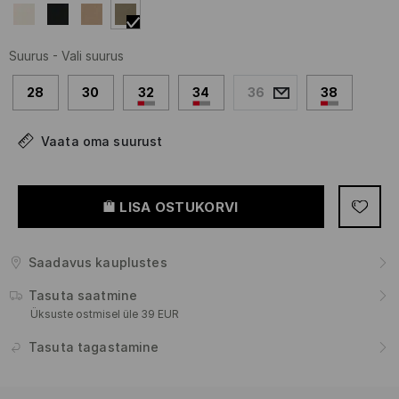
Suurus
-
Vali suurus
28
30
32
34
36
38
Vaata oma suurust
LISA OSTUKORVI
Saadavus kauplustes
Tasuta saatmine
Üksuste ostmisel üle 39 EUR
Tasuta tagastamine