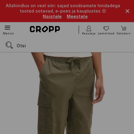
Allahindlus on veel siin: sajad soodsamate hindadega
tooted ootavad, e-poes ja kauplustes 🤑
Naistele
Meestele
Kasutaja
Lemmikud
Ostukorv
Menüü