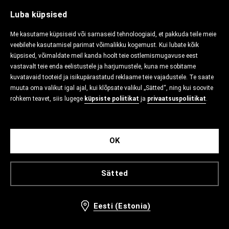
Luba küpsised
Me kasutame küpsiseid või sarnaseid tehnoloogiaid, et pakkuda teile meie
veebilehe kasutamisel parimat võimalikku kogemust. Kui lubate kõik
küpsised, võimaldate meil kanda hoolt teie ostlemismugavuse eest
vastavalt teie enda eelistustele ja harjumustele, kuna me sobitame
kuvatavaid tooteid ja isikupärastatud reklaame teie vajadustele. Te saate
muuta oma valikut igal ajal, kui klõpsate valikul „Sätted“, ning kui soovite
rohkem teavet, siis lugege
küpsiste poliitikat
ja
privaatsuspoliitikat
.
OK
Sätted
Eesti (Estonia)