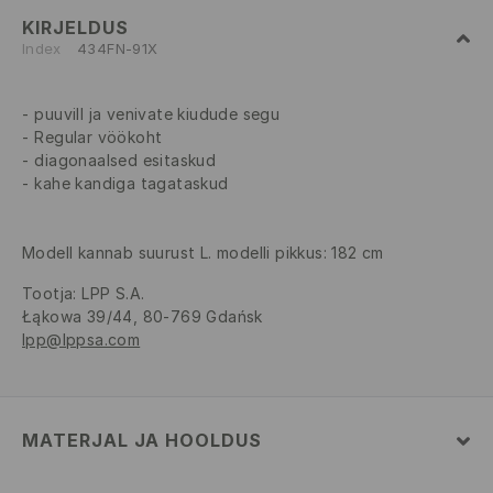
KIRJELDUS
Index
434FN-91X
puuvill ja venivate kiudude segu
Regular vöökoht
diagonaalsed esitaskud
kahe kandiga tagataskud
Modell kannab suurust L. modelli pikkus: 182 cm
Tootja
:
LPP S.A.
Łąkowa 39/44, 80-769 Gdańsk
lpp@lppsa.com
MATERJAL JA HOOLDUS