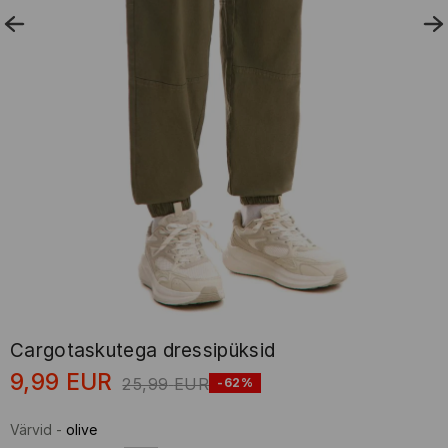
Cargotaskutega dressipüksid
9,99
EUR
25,99
EUR
-62%
Värvid
-
olive