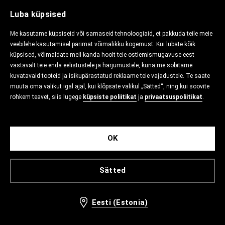
Luba küpsised
Me kasutame küpsiseid või sarnaseid tehnoloogiaid, et pakkuda teile meie
veebilehe kasutamisel parimat võimalikku kogemust. Kui lubate kõik
küpsised, võimaldate meil kanda hoolt teie ostlemismugavuse eest
vastavalt teie enda eelistustele ja harjumustele, kuna me sobitame
kuvatavaid tooteid ja isikupärastatud reklaame teie vajadustele. Te saate
muuta oma valikut igal ajal, kui klõpsate valikul „Sätted“, ning kui soovite
rohkem teavet, siis lugege
küpsiste poliitikat
ja
privaatsuspoliitikat
.
OK
Sätted
Eesti (Estonia)