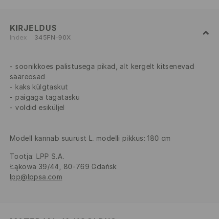
KIRJELDUS
Index
345FN-90X
soonikkoes palistusega pikad, alt kergelt kitsenevad
sääreosad
kaks külgtaskut
paigaga tagatasku
voldid esiküljel
Modell kannab suurust L. modelli pikkus: 180 cm
Tootja
:
LPP S.A.
Łąkowa 39/44, 80-769 Gdańsk
lpp@lppsa.com