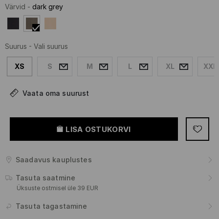
Värvid
-
dark grey
Suurus
-
Vali suurus
XS
S
M
L
XL
XXL
Vaata oma suurust
LISA OSTUKORVI
Saadavus kauplustes
Tasuta saatmine
Üksuste ostmisel üle 39 EUR
Tasuta tagastamine