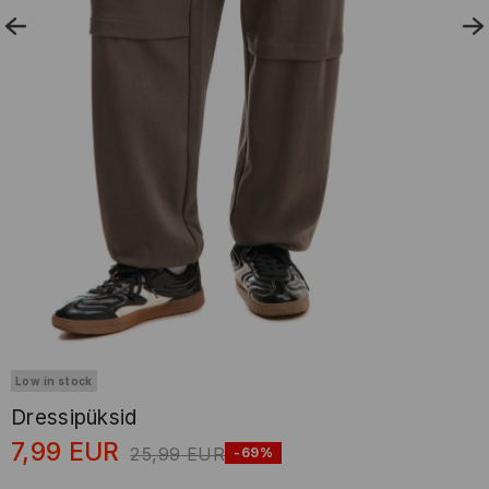
Low in stock
Dressipüksid
7,99
EUR
25,99
EUR
-69%