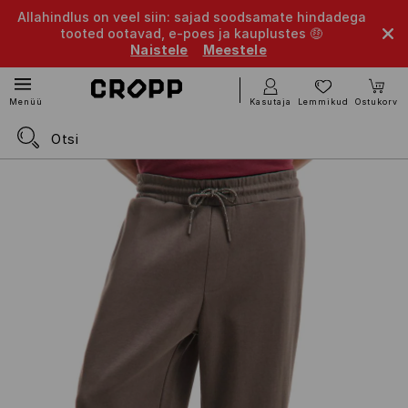
Allahindlus on veel siin: sajad soodsamate hindadega
tooted ootavad, e-poes ja kauplustes 🤑
Naistele
Meestele
Kasutaja
Lemmikud
Ostukorv
Menüü