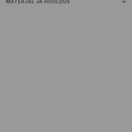
MATERJAL JA HOOLDUS
Pealismaterjal
:
55% PUUVILL, 45% POLÜESTER
MASINPESU MAKS.TEMP. 30 ° C – TAVAPESU
MITTE VALGENDADA
TRUMMELKUIVATUS KEELATUD
TRIIKIMISE TEMP KUNI 110° C. MITTE AURUTADA
MITTE PUHASTADA KEEMILISELT