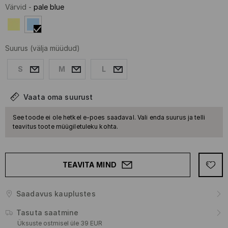
Värvid
-
pale blue
Suurus
(välja müüdud)
S
M
L
Vaata oma suurust
See toode ei ole hetkel e-poes saadaval. Vali enda suurus ja telli
teavitus toote müügiletuleku kohta.
TEAVITA MIND
Saadavus kauplustes
Tasuta saatmine
Üksuste ostmisel üle 39 EUR