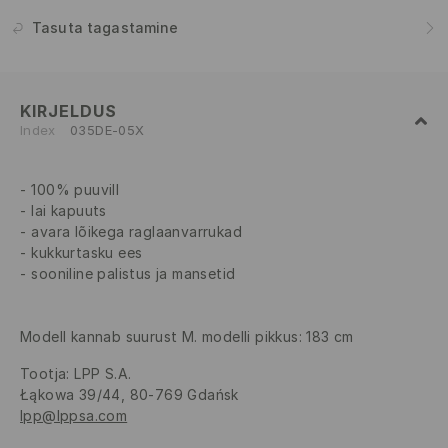
Tasuta tagastamine
KIRJELDUS
Index
035DE-05X
100% puuvill
lai kapuuts
avara lõikega raglaanvarrukad
kukkurtasku ees
sooniline palistus ja mansetid
Modell kannab suurust M. modelli pikkus: 183 cm
Tootja
:
LPP S.A.
Łąkowa 39/44, 80-769 Gdańsk
lpp@lppsa.com