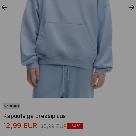
Sold Out
Kapuutsiga dressipluus
12,99
EUR
35,99
EUR
-64%