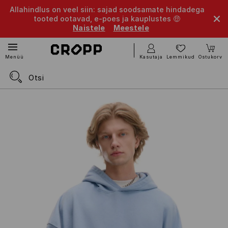
Allahindlus on veel siin: sajad soodsamate hindadega
tooted ootavad, e-poes ja kauplustes 🤑
Naistele
Meestele
Kasutaja
Lemmikud
Ostukorv
Menüü