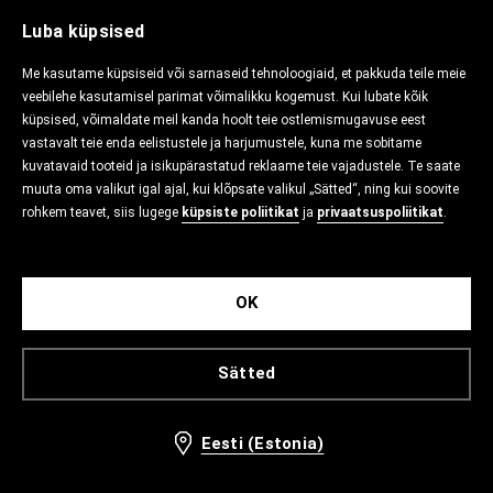
Luba küpsised
Me kasutame küpsiseid või sarnaseid tehnoloogiaid, et pakkuda teile meie
veebilehe kasutamisel parimat võimalikku kogemust. Kui lubate kõik
küpsised, võimaldate meil kanda hoolt teie ostlemismugavuse eest
vastavalt teie enda eelistustele ja harjumustele, kuna me sobitame
kuvatavaid tooteid ja isikupärastatud reklaame teie vajadustele. Te saate
muuta oma valikut igal ajal, kui klõpsate valikul „Sätted“, ning kui soovite
rohkem teavet, siis lugege
küpsiste poliitikat
ja
privaatsuspoliitikat
.
OK
Sätted
Eesti (Estonia)