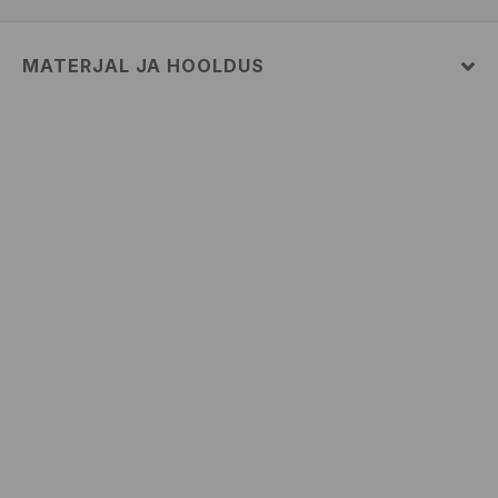
MATERJAL JA HOOLDUS
Pealismaterjal
:
100% PUUVILL
MASINPESU MAKS.TEMP. 30 ° C – TAVAPESU
MITTE VALGENDADA
TRUMMELKUIVATUS KEELATUD
TRIIKIMISE TEMP KUNI 110° C. MITTE AURUTADA
MITTE PUHASTADA KEEMILISELT