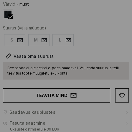
Värvid
-
must
Suurus
(välja müüdud)
S
M
L
Vaata oma suurust
See toode ei ole hetkel e-poes saadaval. Vali enda suurus ja telli
teavitus toote müügiletuleku kohta.
TEAVITA MIND
Saadavus kauplustes
Tasuta saatmine
Üksuste ostmisel üle 39 EUR