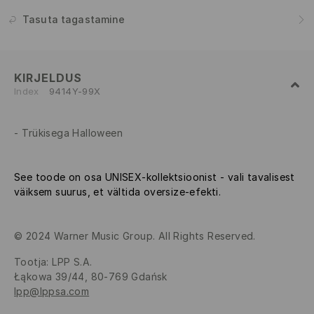
Tasuta tagastamine
KIRJELDUS
Index
9414Y-99X
Trükisega Halloween
See toode on osa UNISEX-kollektsioonist - vali tavalisest
väiksem suurus, et vältida oversize-efekti.
© 2024 Warner Music Group. All Rights Reserved.
Tootja
:
LPP S.A.
Łąkowa 39/44, 80-769 Gdańsk
lpp@lppsa.com