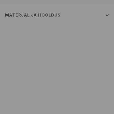
MATERJAL JA HOOLDUS
Pealismaterjal
:
70% PUUVILL, 30% POLÜESTER
MASINPESU MAKS.TEMP. 30 ° C – TAVAPESU
MITTE VALGENDADA
TRUMMELKUIVATUS KEELATUD
TRIIKIMISE TEMP KUNI 110° C. MITTE AURUTADA
MITTE PUHASTADA KEEMILISELT