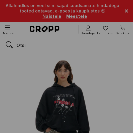
Allahindlus on veel siin: sajad soodsamate hindadega
tooted ootavad, e-poes ja kauplustes 🤑
Naistele
Meestele
Kasutaja
Lemmikud
Ostukorv
Menüü