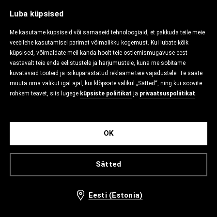
Luba küpsised
Me kasutame küpsiseid või sarnaseid tehnoloogiaid, et pakkuda teile meie
veebilehe kasutamisel parimat võimalikku kogemust. Kui lubate kõik
küpsised, võimaldate meil kanda hoolt teie ostlemismugavuse eest
vastavalt teie enda eelistustele ja harjumustele, kuna me sobitame
kuvatavaid tooteid ja isikupärastatud reklaame teie vajadustele. Te saate
muuta oma valikut igal ajal, kui klõpsate valikul „Sätted“, ning kui soovite
rohkem teavet, siis lugege
küpsiste poliitikat
ja
privaatsuspoliitikat
.
OK
Sätted
Eesti (Estonia)